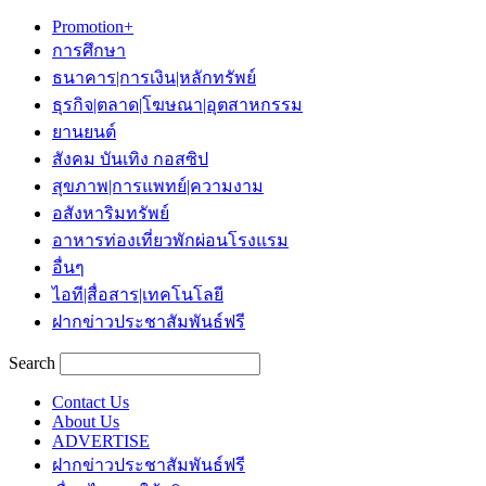
Promotion+
การศึกษา
ธนาคาร|การเงิน|หลักทรัพย์
ธุรกิจ|ตลาด|โฆษณา|อุตสาหกรรม
ยานยนต์
สังคม บันเทิง กอสซิป
สุขภาพ|การแพทย์|ความงาม
อสังหาริมทรัพย์
อาหารท่องเที่ยวพักผ่อนโรงแรม
อื่นๆ
ไอที|สื่อสาร|เทคโนโลยี
ฝากข่าวประชาสัมพันธ์ฟรี
Search
Contact Us
About Us
ADVERTISE
ฝากข่าวประชาสัมพันธ์ฟรี