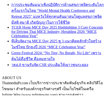
การประชุมสัมมนาเชิงปฏิบัติการด้านสุขภาพจิตระดับโลก
ครั้งแรกในไทย “World Mental Health Conference and
Retreat 2025” มุ่งหวังให้ทุกคนหันมาสนใจดูแลสุขภาพจิต
มีสติ สมาธิ เกิดปัญญาในการใช้ชีวิต
TCEB Hosts MICE Day 2025 Highlighting 3 Core Concepts
for Driving Thai MICE Industry, Heralding 2026 “MICE
Celebration Year”
ทีเส็บจัดงาน MICE Day 2025 ชู 3 แนวคิดหลักหัวใจสร้าง
ไมซ์ไทย ปักธงปี 2026 “MICE Celebration Year”
Green Festival 2024: “No Tree, No Breath, No Life” เพราะ
ต้นไม้คือชีวิต คือลมหายใจ
วธอ.8 ขานรับจัด CSR ประเดิมให้เยาวชนระยอง
ABOUT US
ThaimediaPr.com เว็บบริการข่าวประชาสัมพันธ์ธุรกิจ คลิปวิดีโอ
โฆษณา สำหรับองค์กรธุรกิจต่างๆฟรี เป็นเว็บไซต์ในเครือ
Infinite Wire (www.infinitewire.com) สามารถส่งข่าว
ประชาสัมพันธ์หรือคลิปวิดีโอโฆษณา ในรูปแบบภาษาไทย และ