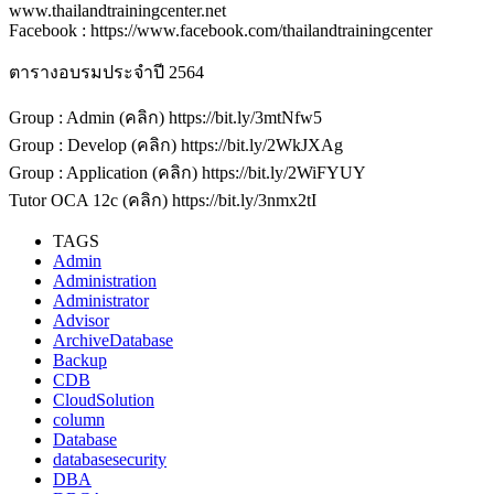
www.thailandtrainingcenter.net
Facebook : https://www.facebook.com/thailandtrainingcenter
ตารางอบรมประจำปี 2564
Group : Admin (คลิก) https://bit.ly/3mtNfw5
Group : Develop (คลิก) https://bit.ly/2WkJXAg
Group : Application (คลิก) https://bit.ly/2WiFYUY
Tutor OCA 12c (คลิก) https://bit.ly/3nmx2tI
TAGS
Admin
Administration
Administrator
Advisor
ArchiveDatabase
Backup
CDB
CloudSolution
column
Database
databasesecurity
DBA