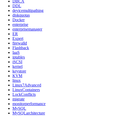
DBCA
DDL
devicemultipathing
diskquotas
Docker
enterprise
enterprisemanager
ER
Expert
firewalld
Flashback
IaaS
iptables
iSCSI
kernel
keystore
KVM
linux
Linux7Advanced
LinuxContainers
LockConflicts
migrate
monitorperformance
MySQL
MySQLarchitecture