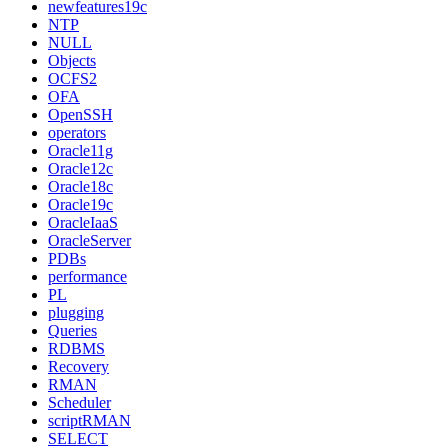
newfeatures19c
NTP
NULL
Objects
OCFS2
OFA
OpenSSH
operators
Oracle11g
Oracle12c
Oracle18c
Oracle19c
OracleIaaS
OracleServer
PDBs
performance
PL
plugging
Queries
RDBMS
Recovery
RMAN
Scheduler
scriptRMAN
SELECT