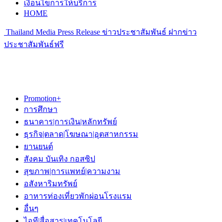
เงื่อนไขการให้บริการ
HOME
Thailand Media Press Release ข่าวประชาสัมพันธ์ ฝากข่าว
ประชาสัมพันธ์ฟรี
Promotion+
การศึกษา
ธนาคาร|การเงิน|หลักทรัพย์
ธุรกิจ|ตลาด|โฆษณา|อุตสาหกรรม
ยานยนต์
สังคม บันเทิง กอสซิป
สุขภาพ|การแพทย์|ความงาม
อสังหาริมทรัพย์
อาหารท่องเที่ยวพักผ่อนโรงแรม
อื่นๆ
ไอที|สื่อสาร|เทคโนโลยี