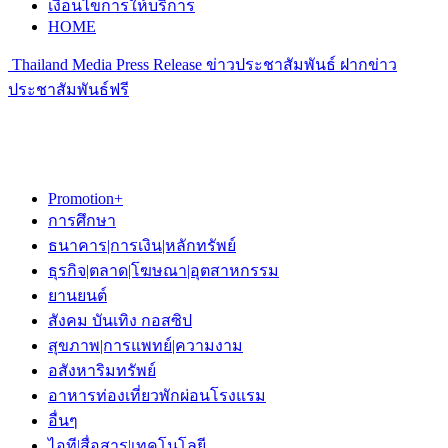
เงื่อนไขการให้บริการ
HOME
Thailand Media Press Release ข่าวประชาสัมพันธ์ ฝากข่าว
ประชาสัมพันธ์ฟรี
Promotion+
การศึกษา
ธนาคาร|การเงิน|หลักทรัพย์
ธุรกิจ|ตลาด|โฆษณา|อุตสาหกรรม
ยานยนต์
สังคม บันเทิง กอสซิป
สุขภาพ|การแพทย์|ความงาม
อสังหาริมทรัพย์
อาหารท่องเที่ยวพักผ่อนโรงแรม
อื่นๆ
ไอที|สื่อสาร|เทคโนโลยี