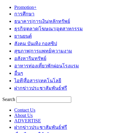
Promotion+
การศึกษา
ธนาคาร|การเงิน|หลักทรัพย์
ธุรกิจ|ตลาด|โฆษณา|อุตสาหกรรม
ยานยนต์
สังคม บันเทิง กอสซิป
สุขภาพ|การแพทย์|ความงาม
อสังหาริมทรัพย์
อาหารท่องเที่ยวพักผ่อนโรงแรม
อื่นๆ
ไอที|สื่อสาร|เทคโนโลยี
ฝากข่าวประชาสัมพันธ์ฟรี
Search
Contact Us
About Us
ADVERTISE
ฝากข่าวประชาสัมพันธ์ฟรี