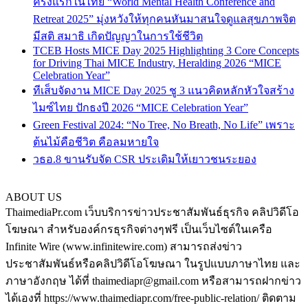
ครั้งแรกในไทย “World Mental Health Conference and
Retreat 2025” มุ่งหวังให้ทุกคนหันมาสนใจดูแลสุขภาพจิต
มีสติ สมาธิ เกิดปัญญาในการใช้ชีวิต
TCEB Hosts MICE Day 2025 Highlighting 3 Core Concepts
for Driving Thai MICE Industry, Heralding 2026 “MICE
Celebration Year”
ทีเส็บจัดงาน MICE Day 2025 ชู 3 แนวคิดหลักหัวใจสร้าง
ไมซ์ไทย ปักธงปี 2026 “MICE Celebration Year”
Green Festival 2024: “No Tree, No Breath, No Life” เพราะ
ต้นไม้คือชีวิต คือลมหายใจ
วธอ.8 ขานรับจัด CSR ประเดิมให้เยาวชนระยอง
ABOUT US
ThaimediaPr.com เว็บบริการข่าวประชาสัมพันธ์ธุรกิจ คลิปวิดีโอ
โฆษณา สำหรับองค์กรธุรกิจต่างๆฟรี เป็นเว็บไซต์ในเครือ
Infinite Wire (www.infinitewire.com) สามารถส่งข่าว
ประชาสัมพันธ์หรือคลิปวิดีโอโฆษณา ในรูปแบบภาษาไทย และ
ภาษาอังกฤษ ได้ที่ thaimediapr@gmail.com หรือสามารถฝากข่าว
ได้เองที่ https://www.thaimediapr.com/free-public-relation/ ติดตาม