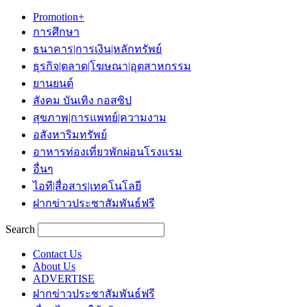
Promotion+
การศึกษา
ธนาคาร|การเงิน|หลักทรัพย์
ธุรกิจ|ตลาด|โฆษณา|อุตสาหกรรม
ยานยนต์
สังคม บันเทิง กอสซิป
สุขภาพ|การแพทย์|ความงาม
อสังหาริมทรัพย์
อาหารท่องเที่ยวพักผ่อนโรงแรม
อื่นๆ
ไอที|สื่อสาร|เทคโนโลยี
ฝากข่าวประชาสัมพันธ์ฟรี
Search
Contact Us
About Us
ADVERTISE
ฝากข่าวประชาสัมพันธ์ฟรี