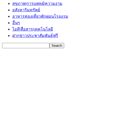
สุขภาพ|การแพทย์|ความงาม
อสังหาริมทรัพย์
อาหารท่องเที่ยวพักผ่อนโรงแรม
อื่นๆ
ไอที|สื่อสาร|เทคโนโลยี
ฝากข่าวประชาสัมพันธ์ฟรี