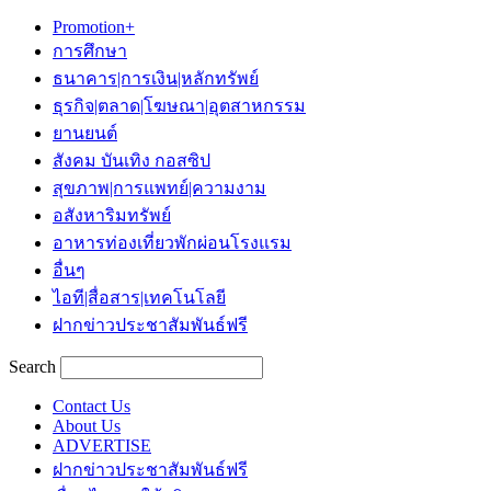
Promotion+
การศึกษา
ธนาคาร|การเงิน|หลักทรัพย์
ธุรกิจ|ตลาด|โฆษณา|อุตสาหกรรม
ยานยนต์
สังคม บันเทิง กอสซิป
สุขภาพ|การแพทย์|ความงาม
อสังหาริมทรัพย์
อาหารท่องเที่ยวพักผ่อนโรงแรม
อื่นๆ
ไอที|สื่อสาร|เทคโนโลยี
ฝากข่าวประชาสัมพันธ์ฟรี
Search
Contact Us
About Us
ADVERTISE
ฝากข่าวประชาสัมพันธ์ฟรี