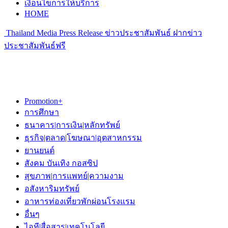
เงื่อนไขการให้บริการ
HOME
Thailand Media Press Release ข่าวประชาสัมพันธ์ ฝากข่าว
ประชาสัมพันธ์ฟรี
Promotion+
การศึกษา
ธนาคาร|การเงิน|หลักทรัพย์
ธุรกิจ|ตลาด|โฆษณา|อุตสาหกรรม
ยานยนต์
สังคม บันเทิง กอสซิป
สุขภาพ|การแพทย์|ความงาม
อสังหาริมทรัพย์
อาหารท่องเที่ยวพักผ่อนโรงแรม
อื่นๆ
ไอที|สื่อสาร|เทคโนโลยี