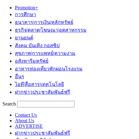
Promotion+
การศึกษา
ธนาคาร|การเงิน|หลักทรัพย์
ธุรกิจ|ตลาด|โฆษณา|อุตสาหกรรม
ยานยนต์
สังคม บันเทิง กอสซิป
สุขภาพ|การแพทย์|ความงาม
อสังหาริมทรัพย์
อาหารท่องเที่ยวพักผ่อนโรงแรม
อื่นๆ
ไอที|สื่อสาร|เทคโนโลยี
ฝากข่าวประชาสัมพันธ์ฟรี
Search
Contact Us
About Us
ADVERTISE
ฝากข่าวประชาสัมพันธ์ฟรี