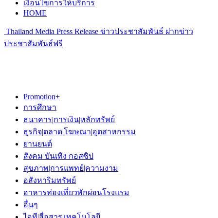
เงื่อนไขการให้บริการ
HOME
Thailand Media Press Release ข่าวประชาสัมพันธ์ ฝากข่าว
ประชาสัมพันธ์ฟรี
Promotion+
การศึกษา
ธนาคาร|การเงิน|หลักทรัพย์
ธุรกิจ|ตลาด|โฆษณา|อุตสาหกรรม
ยานยนต์
สังคม บันเทิง กอสซิป
สุขภาพ|การแพทย์|ความงาม
อสังหาริมทรัพย์
อาหารท่องเที่ยวพักผ่อนโรงแรม
อื่นๆ
ไอที|สื่อสาร|เทคโนโลยี