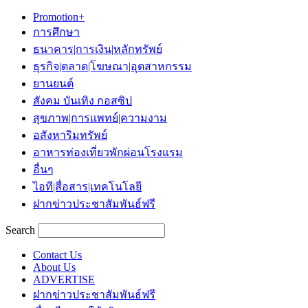
Promotion+
การศึกษา
ธนาคาร|การเงิน|หลักทรัพย์
ธุรกิจ|ตลาด|โฆษณา|อุตสาหกรรม
ยานยนต์
สังคม บันเทิง กอสซิป
สุขภาพ|การแพทย์|ความงาม
อสังหาริมทรัพย์
อาหารท่องเที่ยวพักผ่อนโรงแรม
อื่นๆ
ไอที|สื่อสาร|เทคโนโลยี
ฝากข่าวประชาสัมพันธ์ฟรี
Search
Contact Us
About Us
ADVERTISE
ฝากข่าวประชาสัมพันธ์ฟรี