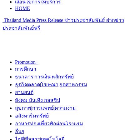
เงื่อนไขการให้บริการ
HOME
Thailand Media Press Release ข่าวประชาสัมพันธ์ ฝากข่าว
ประชาสัมพันธ์ฟรี
Promotion+
การศึกษา
ธนาคาร|การเงิน|หลักทรัพย์
ธุรกิจ|ตลาด|โฆษณา|อุตสาหกรรม
ยานยนต์
สังคม บันเทิง กอสซิป
สุขภาพ|การแพทย์|ความงาม
อสังหาริมทรัพย์
อาหารท่องเที่ยวพักผ่อนโรงแรม
อื่นๆ
ไอที|สื่อสาร|เทคโนโลยี