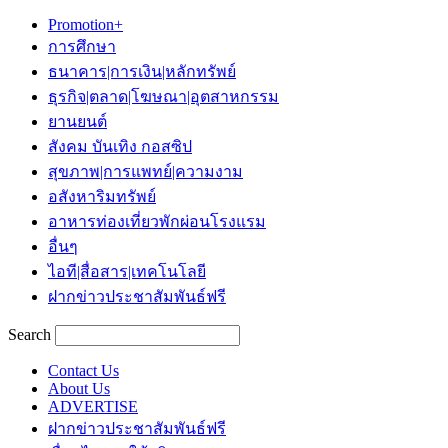
Promotion+
การศึกษา
ธนาคาร|การเงิน|หลักทรัพย์
ธุรกิจ|ตลาด|โฆษณา|อุตสาหกรรม
ยานยนต์
สังคม บันเทิง กอสซิป
สุขภาพ|การแพทย์|ความงาม
อสังหาริมทรัพย์
อาหารท่องเที่ยวพักผ่อนโรงแรม
อื่นๆ
ไอที|สื่อสาร|เทคโนโลยี
ฝากข่าวประชาสัมพันธ์ฟรี
Search
Contact Us
About Us
ADVERTISE
ฝากข่าวประชาสัมพันธ์ฟรี