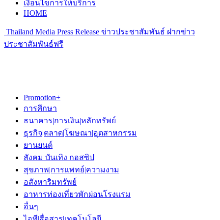
เงื่อนไขการให้บริการ
HOME
Thailand Media Press Release ข่าวประชาสัมพันธ์ ฝากข่าว
ประชาสัมพันธ์ฟรี
Promotion+
การศึกษา
ธนาคาร|การเงิน|หลักทรัพย์
ธุรกิจ|ตลาด|โฆษณา|อุตสาหกรรม
ยานยนต์
สังคม บันเทิง กอสซิป
สุขภาพ|การแพทย์|ความงาม
อสังหาริมทรัพย์
อาหารท่องเที่ยวพักผ่อนโรงแรม
อื่นๆ
ไอที|สื่อสาร|เทคโนโลยี