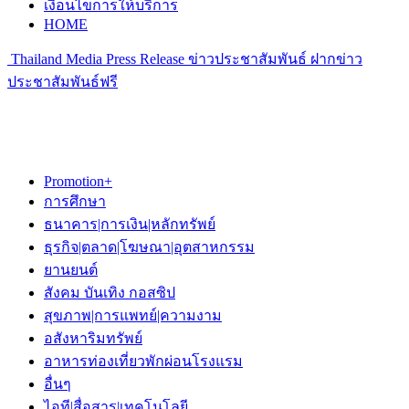
เงื่อนไขการให้บริการ
HOME
Thailand Media Press Release ข่าวประชาสัมพันธ์ ฝากข่าว
ประชาสัมพันธ์ฟรี
Promotion+
การศึกษา
ธนาคาร|การเงิน|หลักทรัพย์
ธุรกิจ|ตลาด|โฆษณา|อุตสาหกรรม
ยานยนต์
สังคม บันเทิง กอสซิป
สุขภาพ|การแพทย์|ความงาม
อสังหาริมทรัพย์
อาหารท่องเที่ยวพักผ่อนโรงแรม
อื่นๆ
ไอที|สื่อสาร|เทคโนโลยี