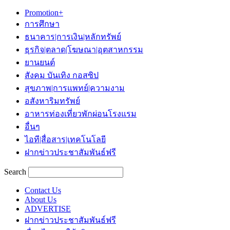
Promotion+
การศึกษา
ธนาคาร|การเงิน|หลักทรัพย์
ธุรกิจ|ตลาด|โฆษณา|อุตสาหกรรม
ยานยนต์
สังคม บันเทิง กอสซิป
สุขภาพ|การแพทย์|ความงาม
อสังหาริมทรัพย์
อาหารท่องเที่ยวพักผ่อนโรงแรม
อื่นๆ
ไอที|สื่อสาร|เทคโนโลยี
ฝากข่าวประชาสัมพันธ์ฟรี
Search
Contact Us
About Us
ADVERTISE
ฝากข่าวประชาสัมพันธ์ฟรี