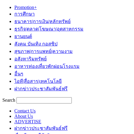
Promotion+
การศึกษา
ธนาคาร|การเงิน|หลักทรัพย์
ธุรกิจ|ตลาด|โฆษณา|อุตสาหกรรม
ยานยนต์
สังคม บันเทิง กอสซิป
สุขภาพ|การแพทย์|ความงาม
อสังหาริมทรัพย์
อาหารท่องเที่ยวพักผ่อนโรงแรม
อื่นๆ
ไอที|สื่อสาร|เทคโนโลยี
ฝากข่าวประชาสัมพันธ์ฟรี
Search
Contact Us
About Us
ADVERTISE
ฝากข่าวประชาสัมพันธ์ฟรี