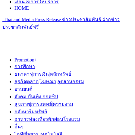
เงื่อนไขการให้บริการ
HOME
Thailand Media Press Release ข่าวประชาสัมพันธ์ ฝากข่าว
ประชาสัมพันธ์ฟรี
Promotion+
การศึกษา
ธนาคาร|การเงิน|หลักทรัพย์
ธุรกิจ|ตลาด|โฆษณา|อุตสาหกรรม
ยานยนต์
สังคม บันเทิง กอสซิป
สุขภาพ|การแพทย์|ความงาม
อสังหาริมทรัพย์
อาหารท่องเที่ยวพักผ่อนโรงแรม
อื่นๆ
ไอที|สื่อสาร|เทคโนโลยี