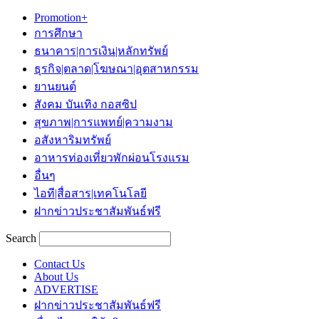
Promotion+
การศึกษา
ธนาคาร|การเงิน|หลักทรัพย์
ธุรกิจ|ตลาด|โฆษณา|อุตสาหกรรม
ยานยนต์
สังคม บันเทิง กอสซิป
สุขภาพ|การแพทย์|ความงาม
อสังหาริมทรัพย์
อาหารท่องเที่ยวพักผ่อนโรงแรม
อื่นๆ
ไอที|สื่อสาร|เทคโนโลยี
ฝากข่าวประชาสัมพันธ์ฟรี
Search
Contact Us
About Us
ADVERTISE
ฝากข่าวประชาสัมพันธ์ฟรี