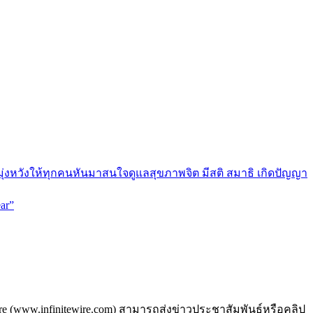
มุ่งหวังให้ทุกคนหันมาสนใจดูแลสุขภาพจิต มีสติ สมาธิ เกิดปัญญา
ar”
ire (www.infinitewire.com) สามารถส่งข่าวประชาสัมพันธ์หรือคลิป