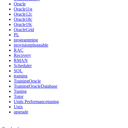
Oracle
Oracle11g
Oracle12c
Oracle18c
Oracle19c
OracleGrid
PL
programming
provisionpluggable
RAC
Recovery
RMAN
Scheduler
SQL
training
TrainingOracle
TrainingOracleDatabase
Tuning
Tutor
Units Performancetuning
Unix
upgrade