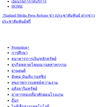
เงื่อนไขการให้บริการ
HOME
Thailand Media Press Release ข่าวประชาสัมพันธ์ ฝากข่าว
ประชาสัมพันธ์ฟรี
Promotion+
การศึกษา
ธนาคาร|การเงิน|หลักทรัพย์
ธุรกิจ|ตลาด|โฆษณา|อุตสาหกรรม
ยานยนต์
สังคม บันเทิง กอสซิป
สุขภาพ|การแพทย์|ความงาม
อสังหาริมทรัพย์
อาหารท่องเที่ยวพักผ่อนโรงแรม
อื่นๆ
ไอที|สื่อสาร|เทคโนโลยี