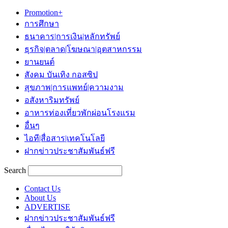
Promotion+
การศึกษา
ธนาคาร|การเงิน|หลักทรัพย์
ธุรกิจ|ตลาด|โฆษณา|อุตสาหกรรม
ยานยนต์
สังคม บันเทิง กอสซิป
สุขภาพ|การแพทย์|ความงาม
อสังหาริมทรัพย์
อาหารท่องเที่ยวพักผ่อนโรงแรม
อื่นๆ
ไอที|สื่อสาร|เทคโนโลยี
ฝากข่าวประชาสัมพันธ์ฟรี
Search
Contact Us
About Us
ADVERTISE
ฝากข่าวประชาสัมพันธ์ฟรี