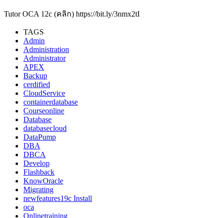
Tutor OCA 12c (คลิก) https://bit.ly/3nmx2tI
TAGS
Admin
Administration
Administrator
APEX
Backup
cerdified
CloudService
containerdatabase
Courseonline
Database
databasecloud
DataPump
DBA
DBCA
Develop
Flashback
KnowOracle
Migrating
newfeatures19c Install
oca
Onlinetraining