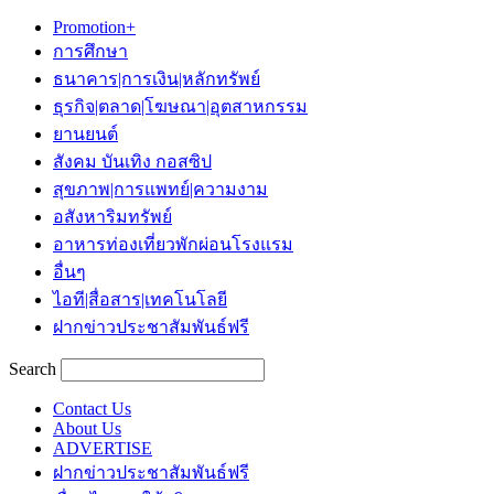
Promotion+
การศึกษา
ธนาคาร|การเงิน|หลักทรัพย์
ธุรกิจ|ตลาด|โฆษณา|อุตสาหกรรม
ยานยนต์
สังคม บันเทิง กอสซิป
สุขภาพ|การแพทย์|ความงาม
อสังหาริมทรัพย์
อาหารท่องเที่ยวพักผ่อนโรงแรม
อื่นๆ
ไอที|สื่อสาร|เทคโนโลยี
ฝากข่าวประชาสัมพันธ์ฟรี
Search
Contact Us
About Us
ADVERTISE
ฝากข่าวประชาสัมพันธ์ฟรี