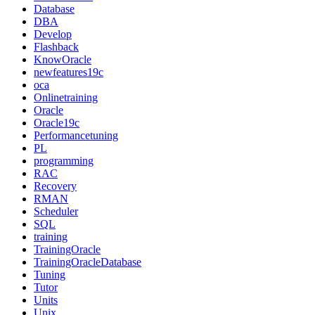
Database
DBA
Develop
Flashback
KnowOracle
newfeatures19c
oca
Onlinetraining
Oracle
Oracle19c
Performancetuning
PL
programming
RAC
Recovery
RMAN
Scheduler
SQL
training
TrainingOracle
TrainingOracleDatabase
Tuning
Tutor
Units
Unix