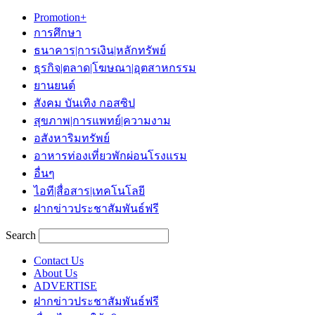
Promotion+
การศึกษา
ธนาคาร|การเงิน|หลักทรัพย์
ธุรกิจ|ตลาด|โฆษณา|อุตสาหกรรม
ยานยนต์
สังคม บันเทิง กอสซิป
สุขภาพ|การแพทย์|ความงาม
อสังหาริมทรัพย์
อาหารท่องเที่ยวพักผ่อนโรงแรม
อื่นๆ
ไอที|สื่อสาร|เทคโนโลยี
ฝากข่าวประชาสัมพันธ์ฟรี
Search
Contact Us
About Us
ADVERTISE
ฝากข่าวประชาสัมพันธ์ฟรี