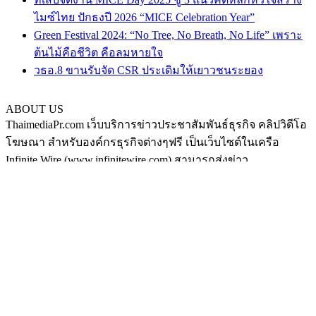
ไมซ์ไทย ปักธงปี 2026 “MICE Celebration Year”
Green Festival 2024: “No Tree, No Breath, No Life” เพราะ
ต้นไม้คือชีวิต คือลมหายใจ
วธอ.8 ขานรับจัด CSR ประเดิมให้เยาวชนระยอง
ABOUT US
ThaimediaPr.com เว็บบริการข่าวประชาสัมพันธ์ธุรกิจ คลิปวิดีโอ
โฆษณา สำหรับองค์กรธุรกิจต่างๆฟรี เป็นเว็บไซต์ในเครือ
Infinite Wire (www.infinitewire.com) สามารถส่งข่าว
ประชาสัมพันธ์หรือคลิปวิดีโอโฆษณา ในรูปแบบภาษาไทย และ
ภาษาอังกฤษ ได้ที่ thaimediapr@gmail.com หรือสามารถฝากข่าว
ได้เองที่ https://www.thaimediapr.com/free-public-relation/ ติดตาม
เราทาง Social media ได้ที่
http://www.facebook.com/BokLaoKhaoPr
https://plus.google.com/u/0/117075194708380101540/posts
http://www.pinterest.com/thaimediapr/
https://twitter.com/ThaimediaPr
FOLLOW US
กระเป๋า
|
ส้มใส
|
ดูหนัง
|
เหล้าบ๊วย
|