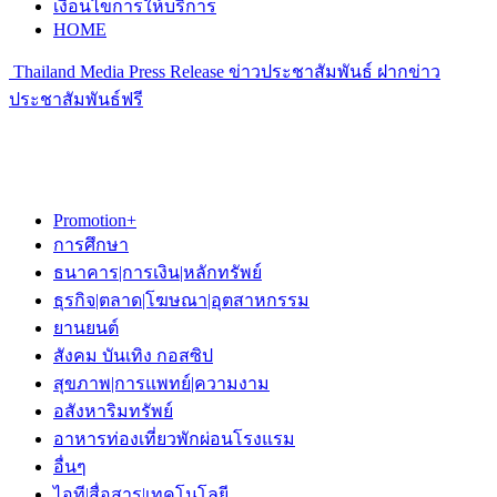
เงื่อนไขการให้บริการ
HOME
Thailand Media Press Release ข่าวประชาสัมพันธ์ ฝากข่าว
ประชาสัมพันธ์ฟรี
Promotion+
การศึกษา
ธนาคาร|การเงิน|หลักทรัพย์
ธุรกิจ|ตลาด|โฆษณา|อุตสาหกรรม
ยานยนต์
สังคม บันเทิง กอสซิป
สุขภาพ|การแพทย์|ความงาม
อสังหาริมทรัพย์
อาหารท่องเที่ยวพักผ่อนโรงแรม
อื่นๆ
ไอที|สื่อสาร|เทคโนโลยี