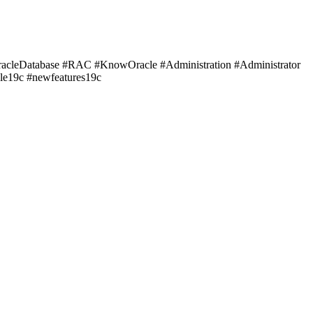
acleDatabase #RAC #KnowOracle #Administration #Administrator
cle19c #newfeatures19c