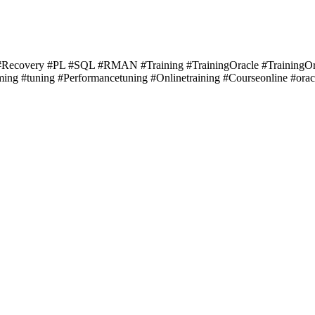
Recovery #PL #SQL #RMAN #Training #TrainingOracle #TrainingOr
ing #tuning #Performancetuning #Onlinetraining #Courseonline #ora