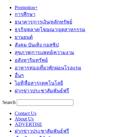
Promotion+
การศึกษา
ธนาคาร|การเงิน|หลักทรัพย์
ธุรกิจ|ตลาด|โฆษณา|อุตสาหกรรม
ยานยนต์
สังคม บันเทิง กอสซิป
สุขภาพ|การแพทย์|ความงาม
อสังหาริมทรัพย์
อาหารท่องเที่ยวพักผ่อนโรงแรม
อื่นๆ
ไอที|สื่อสาร|เทคโนโลยี
ฝากข่าวประชาสัมพันธ์ฟรี
Search
Contact Us
About Us
ADVERTISE
ฝากข่าวประชาสัมพันธ์ฟรี