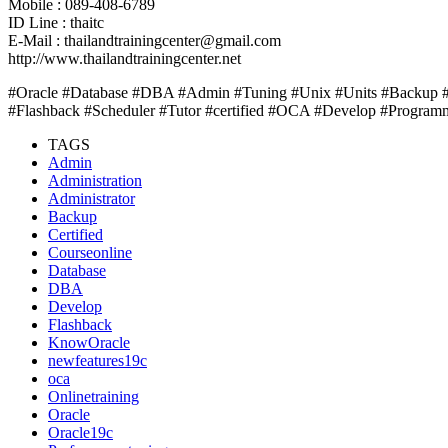
Mobile : 089-408-6789
ID Line : thaitc
E-Mail : thailandtrainingcenter@gmail.com
http://www.thailandtrainingcenter.net
#Oracle #Database #DBA #Admin #Tuning #Unix #Units #Backup #
#Flashback #Scheduler #Tutor #certified #OCA #Develop #Programm
TAGS
Admin
Administration
Administrator
Backup
Certified
Courseonline
Database
DBA
Develop
Flashback
KnowOracle
newfeatures19c
oca
Onlinetraining
Oracle
Oracle19c