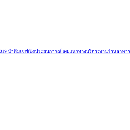
แห่งปี 2019 นำทีมเชฟเปิดประสบการณ์ เผยแนวทางบริการงานร้านอาห