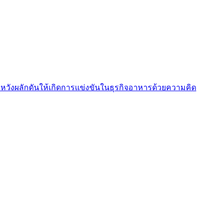
ารหวังผลักดันให้เกิดการแข่งขันในธุรกิจอาหารด้วยความคิด