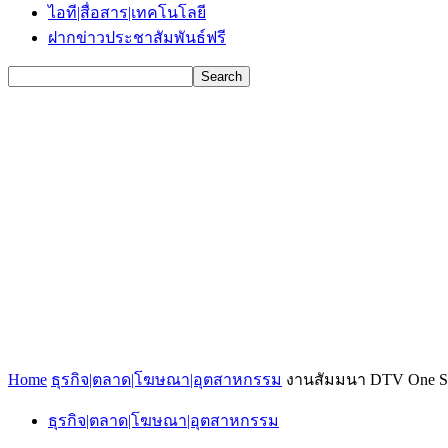
ไอที|สื่อสาร|เทคโนโลยี
ฝากข่าวประชาสัมพันธ์ฟรี
Home
ธุรกิจ|ตลาด|โฆษณา|อุตสาหกรรม
งานสัมมนา DTV One Stop 
ธุรกิจ|ตลาด|โฆษณา|อุตสาหกรรม