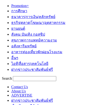
Promotion+
การศึกษา
ธนาคาร|การเงิน|หลักทรัพย์
ธุรกิจ|ตลาด|โฆษณา|อุตสาหกรรม
ยานยนต์
สังคม บันเทิง กอสซิป
สุขภาพ|การแพทย์|ความงาม
อสังหาริมทรัพย์
อาหารท่องเที่ยวพักผ่อนโรงแรม
อื่นๆ
ไอที|สื่อสาร|เทคโนโลยี
ฝากข่าวประชาสัมพันธ์ฟรี
Search
Contact Us
About Us
ADVERTISE
ฝากข่าวประชาสัมพันธ์ฟรี