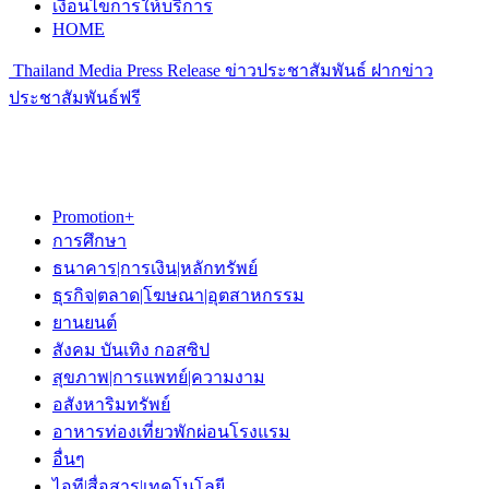
เงื่อนไขการให้บริการ
HOME
Thailand Media Press Release ข่าวประชาสัมพันธ์ ฝากข่าว
ประชาสัมพันธ์ฟรี
Promotion+
การศึกษา
ธนาคาร|การเงิน|หลักทรัพย์
ธุรกิจ|ตลาด|โฆษณา|อุตสาหกรรม
ยานยนต์
สังคม บันเทิง กอสซิป
สุขภาพ|การแพทย์|ความงาม
อสังหาริมทรัพย์
อาหารท่องเที่ยวพักผ่อนโรงแรม
อื่นๆ
ไอที|สื่อสาร|เทคโนโลยี