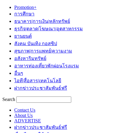
Promotion+
การศึกษา
ธนาคาร|การเงิน|หลักทรัพย์
ธุรกิจ|ตลาด|โฆษณา|อุตสาหกรรม
ยานยนต์
สังคม บันเทิง กอสซิป
สุขภาพ|การแพทย์|ความงาม
อสังหาริมทรัพย์
อาหารท่องเที่ยวพักผ่อนโรงแรม
อื่นๆ
ไอที|สื่อสาร|เทคโนโลยี
ฝากข่าวประชาสัมพันธ์ฟรี
Search
Contact Us
About Us
ADVERTISE
ฝากข่าวประชาสัมพันธ์ฟรี