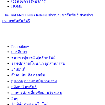
เงื่อนไขการให้บริการ
HOME
Thailand Media Press Release ข่าวประชาสัมพันธ์ ฝากข่าว
ประชาสัมพันธ์ฟรี
Promotion+
การศึกษา
ธนาคาร|การเงิน|หลักทรัพย์
ธุรกิจ|ตลาด|โฆษณา|อุตสาหกรรม
ยานยนต์
สังคม บันเทิง กอสซิป
สุขภาพ|การแพทย์|ความงาม
อสังหาริมทรัพย์
อาหารท่องเที่ยวพักผ่อนโรงแรม
อื่นๆ
ไอที|สื่อสาร|เทคโนโลยี