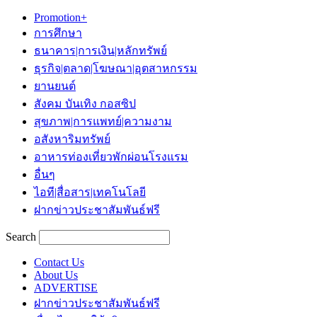
Promotion+
การศึกษา
ธนาคาร|การเงิน|หลักทรัพย์
ธุรกิจ|ตลาด|โฆษณา|อุตสาหกรรม
ยานยนต์
สังคม บันเทิง กอสซิป
สุขภาพ|การแพทย์|ความงาม
อสังหาริมทรัพย์
อาหารท่องเที่ยวพักผ่อนโรงแรม
อื่นๆ
ไอที|สื่อสาร|เทคโนโลยี
ฝากข่าวประชาสัมพันธ์ฟรี
Search
Contact Us
About Us
ADVERTISE
ฝากข่าวประชาสัมพันธ์ฟรี