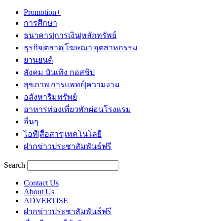
Promotion+
การศึกษา
ธนาคาร|การเงิน|หลักทรัพย์
ธุรกิจ|ตลาด|โฆษณา|อุตสาหกรรม
ยานยนต์
สังคม บันเทิง กอสซิป
สุขภาพ|การแพทย์|ความงาม
อสังหาริมทรัพย์
อาหารท่องเที่ยวพักผ่อนโรงแรม
อื่นๆ
ไอที|สื่อสาร|เทคโนโลยี
ฝากข่าวประชาสัมพันธ์ฟรี
Search
Contact Us
About Us
ADVERTISE
ฝากข่าวประชาสัมพันธ์ฟรี