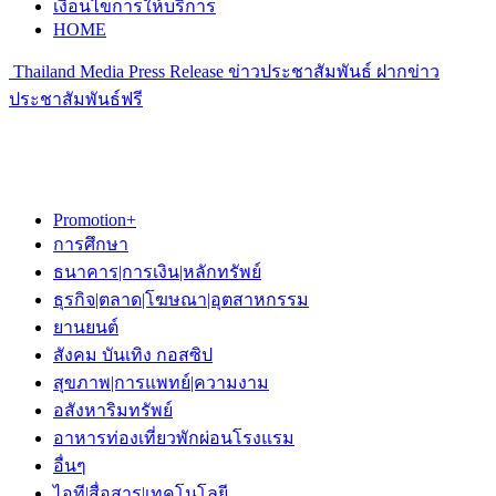
เงื่อนไขการให้บริการ
HOME
Thailand Media Press Release ข่าวประชาสัมพันธ์ ฝากข่าว
ประชาสัมพันธ์ฟรี
Promotion+
การศึกษา
ธนาคาร|การเงิน|หลักทรัพย์
ธุรกิจ|ตลาด|โฆษณา|อุตสาหกรรม
ยานยนต์
สังคม บันเทิง กอสซิป
สุขภาพ|การแพทย์|ความงาม
อสังหาริมทรัพย์
อาหารท่องเที่ยวพักผ่อนโรงแรม
อื่นๆ
ไอที|สื่อสาร|เทคโนโลยี