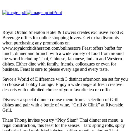
Print
Royal Orchid Sheraton Hotel & Towers creates exclusive Food &
Beverage offers for online shopping lovers. Get extra discounts
when purchasing any promotions on
www.royalorchidsheraton.com/onlinestore Feast offers buffet for
lunch, dinner and brunch with a wide variety of food from around
the world including Thai, Chinese, Japanese, Indian and Western
dishes. Either dine with family, friends, colleagues or even for
business, Feast is sure to please every age and every taste.
Savor a World of Difference with 3 distinct afternoon tea set for you
to choose at Lobby Lounge. Enjoy a wide range of fresh creative
desserts with unlimited choice of your favorite tea or coffee.
Discover a special dinner course menu from a selection of Grill
dishes and pair with a bottle of wine, “Grill & Clink” at Riverside
Grill.
Thara Thong invites you try “Ploy Siam” Thai dinner set menu, a
regal construction, this feast for the senses—taro spring rolls, spicy
beef salad, and wok-fried lobster—offers mouth-watering Thai