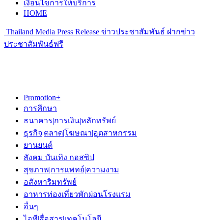
เงื่อนไขการให้บริการ
HOME
Thailand Media Press Release ข่าวประชาสัมพันธ์ ฝากข่าว
ประชาสัมพันธ์ฟรี
Promotion+
การศึกษา
ธนาคาร|การเงิน|หลักทรัพย์
ธุรกิจ|ตลาด|โฆษณา|อุตสาหกรรม
ยานยนต์
สังคม บันเทิง กอสซิป
สุขภาพ|การแพทย์|ความงาม
อสังหาริมทรัพย์
อาหารท่องเที่ยวพักผ่อนโรงแรม
อื่นๆ
ไอที|สื่อสาร|เทคโนโลยี