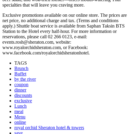
specialties that will leave you craving more.
Exclusive promotions available on our online store. The prices are
net price, no additional charge and tax. (Terms and conditions
apply.) Shuttle boat service is available from Saphan Taksin BTS
Station to the Hotel every half-hour. For more information or
reservations, please call 02 266 0123, e-mail:
events.rosh@sheraton.com, website:
www.royalorchidsheraton.com, or Facebook:
www.facebook.com/royalorchidsheratonhotel.
TAGS
Brunch
Buffet
by the river
coupon
dinner
discounts
exclusive
Lunch
meal
Menu
online
royal orchid Sheraton hotel & towers
save