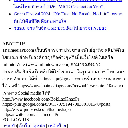
ไมซ์ไทย ปักธงปี 2026 “MICE Celebration Year”
Green Festival 2024: “No Tree, No Breath, No Life” เพราะ
ต้นไม้คือชีวิต คือลมหายใจ
วธอ.8 ขานรับจัด CSR ประเดิมให้เยาวชนระยอง
ABOUT US
ThaimediaPr.com เว็บบริการข่าวประชาสัมพันธ์ธุรกิจ คลิปวิดีโอ
โฆษณา สำหรับองค์กรธุรกิจต่างๆฟรี เป็นเว็บไซต์ในเครือ
Infinite Wire (www.infinitewire.com) สามารถส่งข่าว
ประชาสัมพันธ์หรือคลิปวิดีโอโฆษณา ในรูปแบบภาษาไทย และ
ภาษาอังกฤษ ได้ที่ thaimediapr@gmail.com หรือสามารถฝากข่าว
ได้เองที่ https://www.thaimediapr.com/free-public-relation/ ติดตาม
เราทาง Social media ได้ที่
http://www.facebook.com/BokLaoKhaoPr
https://plus.google.com/u/0/117075194708380101540/posts
http://www.pinterest.com/thaimediapr/
https://twitter.com/ThaimediaPr
FOLLOW US
กระเป๋า
|
ส้มใส
|
ดูหนัง
|
เหล้าบ๊วย
|