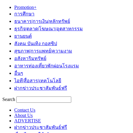
Promotion+
การศึกษา
ธนาคาร|การเงิน|หลักทรัพย์
ธุรกิจ|ตลาด|โฆษณา|อุตสาหกรรม
ยานยนต์
สังคม บันเทิง กอสซิป
สุขภาพ|การแพทย์|ความงาม
อสังหาริมทรัพย์
อาหารท่องเที่ยวพักผ่อนโรงแรม
อื่นๆ
ไอที|สื่อสาร|เทคโนโลยี
ฝากข่าวประชาสัมพันธ์ฟรี
Search
Contact Us
About Us
ADVERTISE
ฝากข่าวประชาสัมพันธ์ฟรี