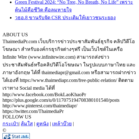
Green Festival 2024: “No Tree, No Breath, No Life” เพราะ
ต้นไม้คือชีวิต คือลมหายใจ
วธอ.8 ขานรับจัด CSR ประเดิมให้เยาวชนระยอง
ABOUT US
ThaimediaPr.com เว็บบริการข่าวประชาสัมพันธ์ธุรกิจ คลิปวิดีโอ
โฆษณา สำหรับองค์กรธุรกิจต่างๆฟรี เป็นเว็บไซต์ในเครือ
Infinite Wire (www.infinitewire.com) สามารถส่งข่าว
ประชาสัมพันธ์หรือคลิปวิดีโอโฆษณา ในรูปแบบภาษาไทย และ
ภาษาอังกฤษ ได้ที่ thaimediapr@gmail.com หรือสามารถฝากข่าว
ได้เองที่ https://www.thaimediapr.com/free-public-relation/ ติดตาม
เราทาง Social media ได้ที่
http://www.facebook.com/BokLaoKhaoPr
https://plus.google.com/u/0/117075194708380101540/posts
http://www.pinterest.com/thaimediapr/
https://twitter.com/ThaimediaPr
FOLLOW US
กระเป๋า
|
ส้มใส
|
ดูหนัง
|
เหล้าบ๊วย
|
©