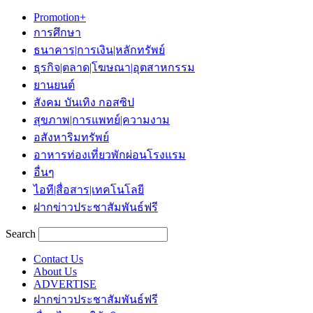
Promotion+
การศึกษา
ธนาคาร|การเงิน|หลักทรัพย์
ธุรกิจ|ตลาด|โฆษณา|อุตสาหกรรม
ยานยนต์
สังคม บันเทิง กอสซิป
สุขภาพ|การแพทย์|ความงาม
อสังหาริมทรัพย์
อาหารท่องเที่ยวพักผ่อนโรงแรม
อื่นๆ
ไอที|สื่อสาร|เทคโนโลยี
ฝากข่าวประชาสัมพันธ์ฟรี
Search
Contact Us
About Us
ADVERTISE
ฝากข่าวประชาสัมพันธ์ฟรี