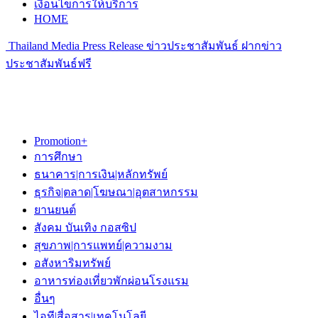
เงื่อนไขการให้บริการ
HOME
Thailand Media Press Release ข่าวประชาสัมพันธ์ ฝากข่าว
ประชาสัมพันธ์ฟรี
Promotion+
การศึกษา
ธนาคาร|การเงิน|หลักทรัพย์
ธุรกิจ|ตลาด|โฆษณา|อุตสาหกรรม
ยานยนต์
สังคม บันเทิง กอสซิป
สุขภาพ|การแพทย์|ความงาม
อสังหาริมทรัพย์
อาหารท่องเที่ยวพักผ่อนโรงแรม
อื่นๆ
ไอที|สื่อสาร|เทคโนโลยี