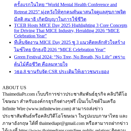
ครั้งแรกในไทย “World Mental Health Conference and
Retreat 2025” มุ่งหวังให้ทุกคนหันมาสนใจดูแลสุขภาพจิต
มีสติ สมาธิ เกิดปัญญาในการใช้ชีวิต
TCEB Hosts MICE Day 2025 Highlighting 3 Core Concepts
for Driving Thai MICE Industry, Heralding 2026 “MICE
Celebration Year”
ทีเส็บจัดงาน MICE Day 2025 ชู 3 แนวคิดหลักหัวใจสร้าง
ไมซ์ไทย ปักธงปี 2026 “MICE Celebration Year”
Green Festival 2024: “No Tree, No Breath, No Life” เพราะ
ต้นไม้คือชีวิต คือลมหายใจ
วธอ.8 ขานรับจัด CSR ประเดิมให้เยาวชนระยอง
ABOUT US
ThaimediaPr.com เว็บบริการข่าวประชาสัมพันธ์ธุรกิจ คลิปวิดีโอ
โฆษณา สำหรับองค์กรธุรกิจต่างๆฟรี เป็นเว็บไซต์ในเครือ
Infinite Wire (www.infinitewire.com) สามารถส่งข่าว
ประชาสัมพันธ์หรือคลิปวิดีโอโฆษณา ในรูปแบบภาษาไทย และ
ภาษาอังกฤษ ได้ที่ thaimediapr@gmail.com หรือสามารถฝากข่าว
ได้เองที่ https://www.thaimediapr.com/free-public-relation/ ติดตาม