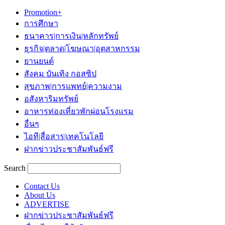
Promotion+
การศึกษา
ธนาคาร|การเงิน|หลักทรัพย์
ธุรกิจ|ตลาด|โฆษณา|อุตสาหกรรม
ยานยนต์
สังคม บันเทิง กอสซิป
สุขภาพ|การแพทย์|ความงาม
อสังหาริมทรัพย์
อาหารท่องเที่ยวพักผ่อนโรงแรม
อื่นๆ
ไอที|สื่อสาร|เทคโนโลยี
ฝากข่าวประชาสัมพันธ์ฟรี
Search
Contact Us
About Us
ADVERTISE
ฝากข่าวประชาสัมพันธ์ฟรี