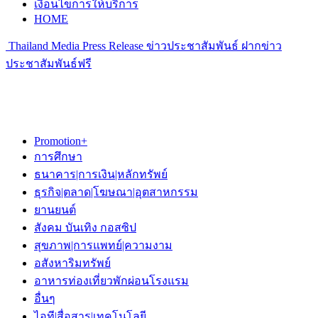
เงื่อนไขการให้บริการ
HOME
Thailand Media Press Release ข่าวประชาสัมพันธ์ ฝากข่าว
ประชาสัมพันธ์ฟรี
Promotion+
การศึกษา
ธนาคาร|การเงิน|หลักทรัพย์
ธุรกิจ|ตลาด|โฆษณา|อุตสาหกรรม
ยานยนต์
สังคม บันเทิง กอสซิป
สุขภาพ|การแพทย์|ความงาม
อสังหาริมทรัพย์
อาหารท่องเที่ยวพักผ่อนโรงแรม
อื่นๆ
ไอที|สื่อสาร|เทคโนโลยี