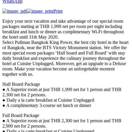
WhatsApp
Print
Enjoy your next vacation and take advantage of our special room
packages starting at THB 1,999 net per room per night including
breakfast and lunch or dinner as complimentary Wi-Fi throughout
the hotel until 31th May 2020.
Select Pullman Bangkok King Power, the best city hotel in the heart
of Bangkok, near the BTS Victory Monument station. We offer the
most special room packages ‘Half board and Full Board’ with stay
daily breakfast and experience the culinary journey throughout the
hotel at Cuisine Unplugged. Moreover, get an upgrade to a Deluxe
room. Make your vacation become an unforgettable moment
together with us.
Half Board Package
● A Superior room at just THB 1,999 net for 1 person and THB
2,300 net for 2 persons.
● Daily a la carte breakfast at Cuisine Unplugged
● A complimentary 3-course set lunch or dinner
Full Board Package
● A Superior room at just THB 2,300 net for 1 person and THB
2,900 net for 2 persons.
● Daily a la carte breakfast at Cuisine Unplugged