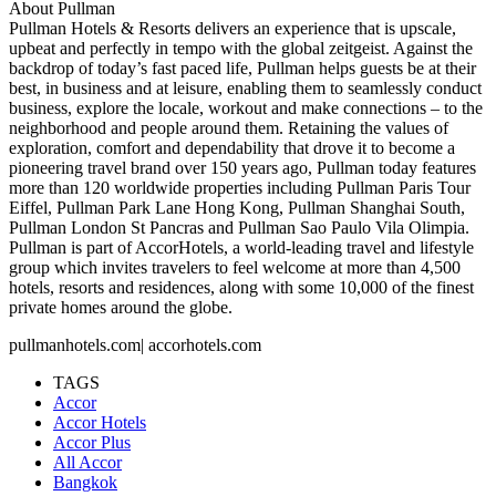
About Pullman
Pullman Hotels & Resorts delivers an experience that is upscale,
upbeat and perfectly in tempo with the global zeitgeist. Against the
backdrop of today’s fast paced life, Pullman helps guests be at their
best, in business and at leisure, enabling them to seamlessly conduct
business, explore the locale, workout and make connections – to the
neighborhood and people around them. Retaining the values of
exploration, comfort and dependability that drove it to become a
pioneering travel brand over 150 years ago, Pullman today features
more than 120 worldwide properties including Pullman Paris Tour
Eiffel, Pullman Park Lane Hong Kong, Pullman Shanghai South,
Pullman London St Pancras and Pullman Sao Paulo Vila Olimpia.
Pullman is part of AccorHotels, a world-leading travel and lifestyle
group which invites travelers to feel welcome at more than 4,500
hotels, resorts and residences, along with some 10,000 of the finest
private homes around the globe.
pullmanhotels.com| accorhotels.com
TAGS
Accor
Accor Hotels
Accor Plus
All Accor
Bangkok