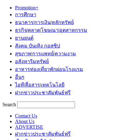
Promotion+
การศึกษา
ธนาคาร|การเงิน|หลักทรัพย์
ธุรกิจ|ตลาด|โฆษณา|อุตสาหกรรม
ยานยนต์
สังคม บันเทิง กอสซิป
สุขภาพ|การแพทย์|ความงาม
อสังหาริมทรัพย์
อาหารท่องเที่ยวพักผ่อนโรงแรม
อื่นๆ
ไอที|สื่อสาร|เทคโนโลยี
ฝากข่าวประชาสัมพันธ์ฟรี
Search
Contact Us
About Us
ADVERTISE
ฝากข่าวประชาสัมพันธ์ฟรี