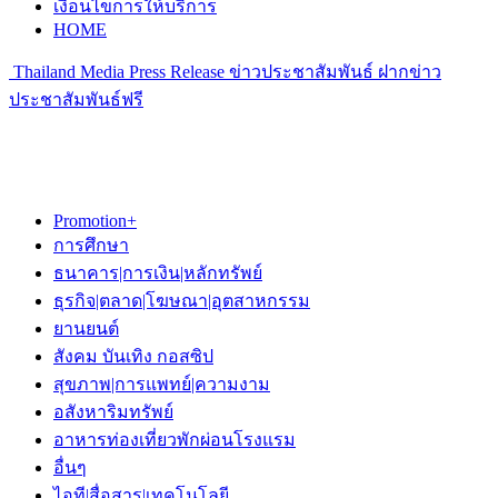
เงื่อนไขการให้บริการ
HOME
Thailand Media Press Release ข่าวประชาสัมพันธ์ ฝากข่าว
ประชาสัมพันธ์ฟรี
Promotion+
การศึกษา
ธนาคาร|การเงิน|หลักทรัพย์
ธุรกิจ|ตลาด|โฆษณา|อุตสาหกรรม
ยานยนต์
สังคม บันเทิง กอสซิป
สุขภาพ|การแพทย์|ความงาม
อสังหาริมทรัพย์
อาหารท่องเที่ยวพักผ่อนโรงแรม
อื่นๆ
ไอที|สื่อสาร|เทคโนโลยี