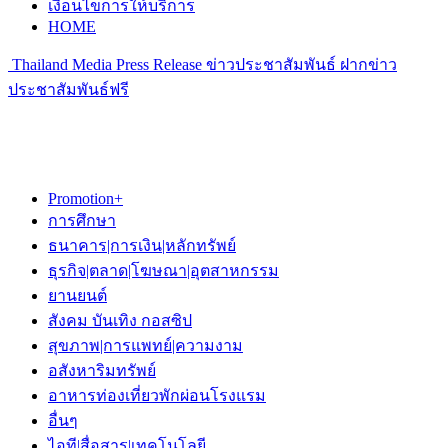
เงื่อนไขการให้บริการ
HOME
Thailand Media Press Release ข่าวประชาสัมพันธ์ ฝากข่าว
ประชาสัมพันธ์ฟรี
Promotion+
การศึกษา
ธนาคาร|การเงิน|หลักทรัพย์
ธุรกิจ|ตลาด|โฆษณา|อุตสาหกรรม
ยานยนต์
สังคม บันเทิง กอสซิป
สุขภาพ|การแพทย์|ความงาม
อสังหาริมทรัพย์
อาหารท่องเที่ยวพักผ่อนโรงแรม
อื่นๆ
ไอที|สื่อสาร|เทคโนโลยี