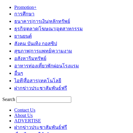
Promotion+
การศึกษา
ธนาคาร|การเงิน|หลักทรัพย์
ธุรกิจ|ตลาด|โฆษณา|อุตสาหกรรม
ยานยนต์
สังคม บันเทิง กอสซิป
สุขภาพ|การแพทย์|ความงาม
อสังหาริมทรัพย์
อาหารท่องเที่ยวพักผ่อนโรงแรม
อื่นๆ
ไอที|สื่อสาร|เทคโนโลยี
ฝากข่าวประชาสัมพันธ์ฟรี
Search
Contact Us
About Us
ADVERTISE
ฝากข่าวประชาสัมพันธ์ฟรี