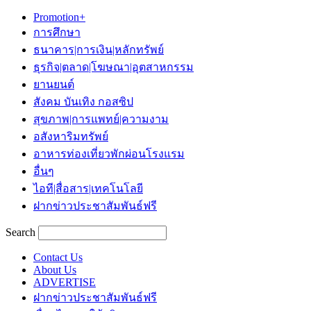
Promotion+
การศึกษา
ธนาคาร|การเงิน|หลักทรัพย์
ธุรกิจ|ตลาด|โฆษณา|อุตสาหกรรม
ยานยนต์
สังคม บันเทิง กอสซิป
สุขภาพ|การแพทย์|ความงาม
อสังหาริมทรัพย์
อาหารท่องเที่ยวพักผ่อนโรงแรม
อื่นๆ
ไอที|สื่อสาร|เทคโนโลยี
ฝากข่าวประชาสัมพันธ์ฟรี
Search
Contact Us
About Us
ADVERTISE
ฝากข่าวประชาสัมพันธ์ฟรี