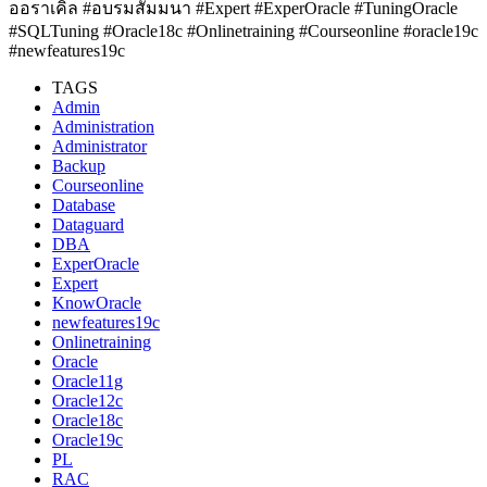
ออราเคิล #อบรมสัมมนา #Expert #ExperOracle #TuningOracle
#SQLTuning #Oracle18c #Onlinetraining #Courseonline #oracle19c
#newfeatures19c
TAGS
Admin
Administration
Administrator
Backup
Courseonline
Database
Dataguard
DBA
ExperOracle
Expert
KnowOracle
newfeatures19c
Onlinetraining
Oracle
Oracle11g
Oracle12c
Oracle18c
Oracle19c
PL
RAC