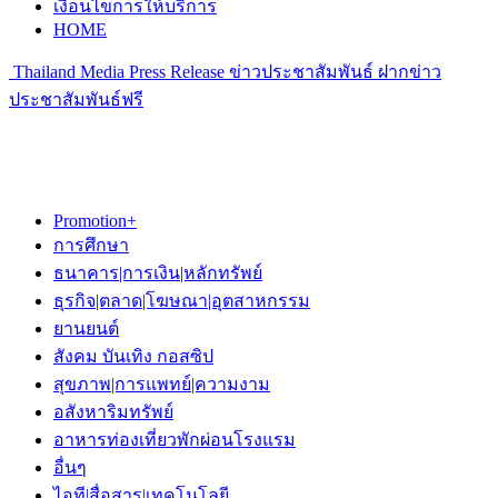
เงื่อนไขการให้บริการ
HOME
Thailand Media Press Release ข่าวประชาสัมพันธ์ ฝากข่าว
ประชาสัมพันธ์ฟรี
Promotion+
การศึกษา
ธนาคาร|การเงิน|หลักทรัพย์
ธุรกิจ|ตลาด|โฆษณา|อุตสาหกรรม
ยานยนต์
สังคม บันเทิง กอสซิป
สุขภาพ|การแพทย์|ความงาม
อสังหาริมทรัพย์
อาหารท่องเที่ยวพักผ่อนโรงแรม
อื่นๆ
ไอที|สื่อสาร|เทคโนโลยี