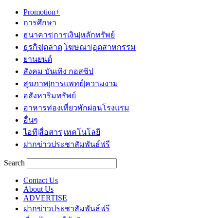
Promotion+
การศึกษา
ธนาคาร|การเงิน|หลักทรัพย์
ธุรกิจ|ตลาด|โฆษณา|อุตสาหกรรม
ยานยนต์
สังคม บันเทิง กอสซิป
สุขภาพ|การแพทย์|ความงาม
อสังหาริมทรัพย์
อาหารท่องเที่ยวพักผ่อนโรงแรม
อื่นๆ
ไอที|สื่อสาร|เทคโนโลยี
ฝากข่าวประชาสัมพันธ์ฟรี
Search
Contact Us
About Us
ADVERTISE
ฝากข่าวประชาสัมพันธ์ฟรี