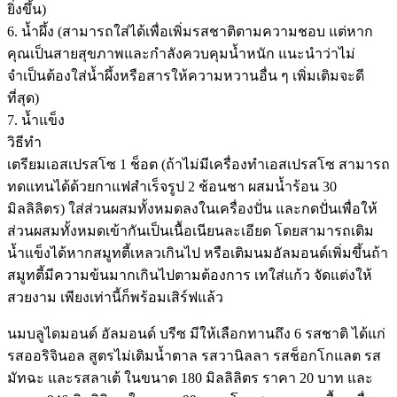
ยิ่งขึ้น)
6. น้ำผึ้ง (สามารถใส่ได้เพื่อเพิ่มรสชาติตามความชอบ แต่หาก
คุณเป็นสายสุขภาพและกำลังควบคุมน้ำหนัก แนะนำว่าไม่
จำเป็นต้องใส่น้ำผึ้งหรือสารให้ความหวานอื่น ๆ เพิ่มเติมจะดี
ที่สุด)
7. น้ำแข็ง
วิธีทำ
เตรียมเอสเปรสโซ 1 ช็อต (ถ้าไม่มีเครื่องทำเอสเปรสโซ สามารถ
ทดแทนได้ด้วยกาแฟสำเร็จรูป 2 ช้อนชา ผสมน้ำร้อน 30
มิลลิลิตร) ใส่ส่วนผสมทั้งหมดลงในเครื่องปั่น และกดปั่นเพื่อให้
ส่วนผสมทั้งหมดเข้ากันเป็นเนื้อเนียนละเอียด โดยสามารถเติม
น้ำแข็งได้หากสมูทตี้เหลวเกินไป หรือเติมนมอัลมอนด์เพิ่มขึ้นถ้า
สมูทตี้มีความข้นมากเกินไปตามต้องการ เทใส่แก้ว จัดแต่งให้
สวยงาม เพียงเท่านี้ก็พร้อมเสิร์ฟแล้ว
นมบลูไดมอนด์ อัลมอนด์ บรีซ มีให้เลือกทานถึง 6 รสชาติ ได้แก่
รสออริจินอล สูตรไม่เติมน้ำตาล รสวานิลลา รสช็อกโกแลต รส
มัทฉะ และรสลาเต้ ในขนาด 180 มิลลิลิตร ราคา 20 บาท และ