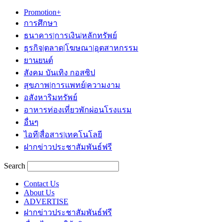
Promotion+
การศึกษา
ธนาคาร|การเงิน|หลักทรัพย์
ธุรกิจ|ตลาด|โฆษณา|อุตสาหกรรม
ยานยนต์
สังคม บันเทิง กอสซิป
สุขภาพ|การแพทย์|ความงาม
อสังหาริมทรัพย์
อาหารท่องเที่ยวพักผ่อนโรงแรม
อื่นๆ
ไอที|สื่อสาร|เทคโนโลยี
ฝากข่าวประชาสัมพันธ์ฟรี
Search
Contact Us
About Us
ADVERTISE
ฝากข่าวประชาสัมพันธ์ฟรี