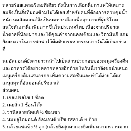
หลายร้อยแคลอรี่เลยทีเดียว ดังนั้นการเลือกดื่มกาแฟให้เหมาะ
สมจึงเป็นสิ่งที่มองข้ามไม่ได้เลย สำหรับคนที่ต้องการควบคุมน้ำ
หนัก นมอัลมอนด์จึงเป็นนมทางเลือกเพื่อสุขภาพที่ผู้บริโภค
สนใจหันมาดื่มเพิ่มมากขึ้นในประเทศไทย เนื่องจากปริมาณ
น้ำตาลที่น้อยมากและได้คุณค่าจากแคลเซียมและวิตามินอี แถม
ยังสะดวกในการพกพาไว้ดื่มดับกระหายระหว่างวันได้เป็นอย่าง
ดี
นมอัลมอนด์ยังสามารถนำไปเป็นส่วนประกอบของเมนูเครื่องดื่ม
และอาหารได้อย่างหลากหลายอีกด้วย ในวันนี้เราจึงขอนำเสนอ
เมนูเครื่องดื่มแสนอร่อย เพิ่มความสดชื่นและทำได้ง่าย ได้แก่
เมนูสมูทตี้อัลมอนด์บรีซลาเต้
ส่วนผสม
1. เอสเปรสโซ 1 ช็อต
2. เนยถั่ว 1 ช้อนโต๊ะ
3. วานิลลาสกัดแท้ ½ ช้อนชา
4. นมบลูไดมอนด์ อัลมอนด์ บรีซ รสลาเต้ ¾ ถ้วย
5. กล้วยแช่แข็ง ½ ลูก (กล้วยยิ่งสุกมากจะยิ่งเพิ่มความหวานมาก