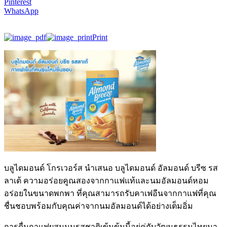
Pinterest
WhatsApp
Print
บลูไดมอนด์ โกรเวอร์ส นำเสนอ บลูไดมอนด์ อัลมอนด์ บรีซ รส
ลาเต้ ความอร่อยคูณสองจากกาแฟแท้และนมอัลมอนด์หอม
อร่อยในขนาดพกพา ที่คุณสามารถรับคาเฟอีนจากกาแฟที่คุณ
ชื่นชอบพร้อมกับคุณค่าจากนมอัลมอนด์ได้อย่างเต็มอิ่ม
การดื่มกาแฟผสมนมรสชาติเข้มข้นนี้อยู่คู่กับวัฒนธรรมไทยมา