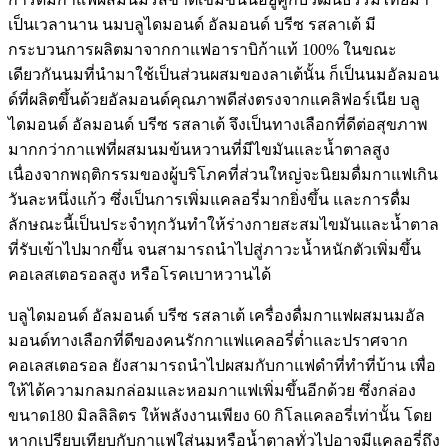
เป็นเวลานาน นมบลูไดมอนด์ อัลมอนด์ บรีซ รสลาเต้ มี
กระบวนการผลิตมาจากกาแฟอาราบิก้าแท้ 100% ในขณะ
เดียวกันนมที่นำมาใช้เป็นส่วนผสมของลาเต้นั้น ก็เป็นนมอัลมอน
ด์ที่ผลิตขึ้นด้วยอัลมอนด์คุณภาพดีส่งตรงจากแคลิฟอร์เนีย บลู
ไดมอนด์ อัลมอนด์ บรีซ รสลาเต้ จึงเป็นทางเลือกที่ดีต่อสุขภาพ
มากกว่ากาแฟที่ผสมนมข้นหวานที่มีไขมันและน้ำตาลสูง
เนื่องจากพฤติกรรมของผู้บริโภคที่ส่วนใหญ่จะนิยมดื่มกาแฟเกิน
วันละหนึ่งแก้ว ซึ่งเป็นการเพิ่มแคลอรี่มากยิ่งขึ้น และการดื่ม
ลักษณะนี้เป็นประจำทุกวันทำให้ร่างกายสะสมไขมันและน้ำตาล
ที่รับเข้าไปมากขึ้น จนสามารถนำไปสู่ภาวะน้ำหนักตัวเพิ่มขึ้น
คอเลสเตอรอลสูง หรือโรคเบาหวานได้
บลูไดมอนด์ อัลมอนด์ บรีซ รสลาเต้ เครื่องดื่มกาแฟผสมนมอัล
มอนด์ทางเลือกที่ดีของคนรักกาแฟแคลอรี่ต่ำและปราศจาก
คอเลสเตอรอล ยังสามารถนำไปผสมกับกาแฟดำที่ทำที่บ้าน เพื่อ
ให้ได้ความกลมกล่อมและหอมกาแฟเพิ่มขึ้นอีกด้วย ซึ่งกล่อง
ขนาด180 มิลลิลิตร ให้พลังงานเพียง 60 กิโลแคลอรี่เท่านั้น โดย
หากเปรียบเทียบกับกาแฟใส่นมหรือน้ำตาลทั่วไปอาจมีแคลอรี่ถึง