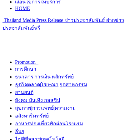
เงื่อนไขการให้บริการ
HOME
Thailand Media Press Release ข่าวประชาสัมพันธ์ ฝากข่าว
ประชาสัมพันธ์ฟรี
Promotion+
การศึกษา
ธนาคาร|การเงิน|หลักทรัพย์
ธุรกิจ|ตลาด|โฆษณา|อุตสาหกรรม
ยานยนต์
สังคม บันเทิง กอสซิป
สุขภาพ|การแพทย์|ความงาม
อสังหาริมทรัพย์
อาหารท่องเที่ยวพักผ่อนโรงแรม
อื่นๆ
ไอที|สื่อสาร|เทคโนโลยี