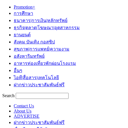
Promotion+
การศึกษา
ธนาคาร|การเงิน|หลักทรัพย์
ธุรกิจ|ตลาด|โฆษณา|อุตสาหกรรม
ยานยนต์
สังคม บันเทิง กอสซิป
สุขภาพ|การแพทย์|ความงาม
อสังหาริมทรัพย์
อาหารท่องเที่ยวพักผ่อนโรงแรม
อื่นๆ
ไอที|สื่อสาร|เทคโนโลยี
ฝากข่าวประชาสัมพันธ์ฟรี
Search
Contact Us
About Us
ADVERTISE
ฝากข่าวประชาสัมพันธ์ฟรี