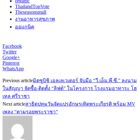
organic
ThailandTopVote
Theseasonsmall
งานอาหารสุขภาพ
ออแกนิค
Facebook
Twitter
Google+
Pinterest
WhatsApp
Previous article
มิตซูบิชิ เอลเลเวเตอร์ จับมือ “วี.เอ็ม.พี.ซี.” ลงนาม
ในสัญญา จัดซื้อ-ติดตั้ง “ลิฟต์” ในโครงการ โรงแรมอาทาระ โฮ
เทล ศรีราชา
Next article
สาธิตปทุมวันจัดแปรอักษรเทิดพระเกียรติ พร้อม MV
เพลง “ตามรอยพระราชา”