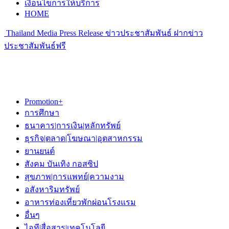
เงื่อนไขการให้บริการ
HOME
Thailand Media Press Release ข่าวประชาสัมพันธ์ ฝากข่าว
ประชาสัมพันธ์ฟรี
Promotion+
การศึกษา
ธนาคาร|การเงิน|หลักทรัพย์
ธุรกิจ|ตลาด|โฆษณา|อุตสาหกรรม
ยานยนต์
สังคม บันเทิง กอสซิป
สุขภาพ|การแพทย์|ความงาม
อสังหาริมทรัพย์
อาหารท่องเที่ยวพักผ่อนโรงแรม
อื่นๆ
ไอที|สื่อสาร|เทคโนโลยี