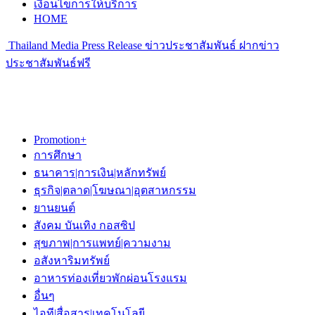
เงื่อนไขการให้บริการ
HOME
Thailand Media Press Release ข่าวประชาสัมพันธ์ ฝากข่าว
ประชาสัมพันธ์ฟรี
Promotion+
การศึกษา
ธนาคาร|การเงิน|หลักทรัพย์
ธุรกิจ|ตลาด|โฆษณา|อุตสาหกรรม
ยานยนต์
สังคม บันเทิง กอสซิป
สุขภาพ|การแพทย์|ความงาม
อสังหาริมทรัพย์
อาหารท่องเที่ยวพักผ่อนโรงแรม
อื่นๆ
ไอที|สื่อสาร|เทคโนโลยี