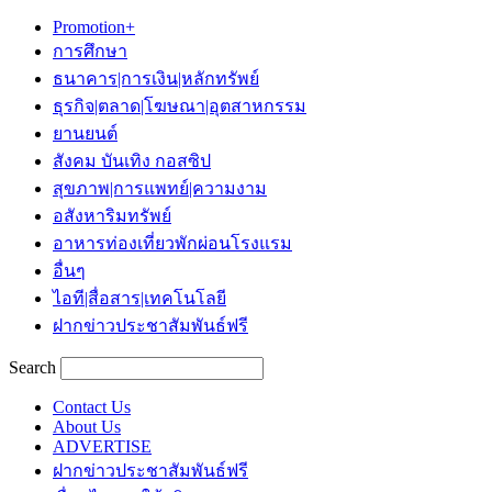
Promotion+
การศึกษา
ธนาคาร|การเงิน|หลักทรัพย์
ธุรกิจ|ตลาด|โฆษณา|อุตสาหกรรม
ยานยนต์
สังคม บันเทิง กอสซิป
สุขภาพ|การแพทย์|ความงาม
อสังหาริมทรัพย์
อาหารท่องเที่ยวพักผ่อนโรงแรม
อื่นๆ
ไอที|สื่อสาร|เทคโนโลยี
ฝากข่าวประชาสัมพันธ์ฟรี
Search
Contact Us
About Us
ADVERTISE
ฝากข่าวประชาสัมพันธ์ฟรี