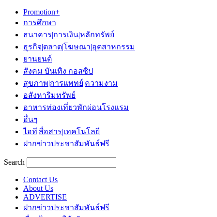
Promotion+
การศึกษา
ธนาคาร|การเงิน|หลักทรัพย์
ธุรกิจ|ตลาด|โฆษณา|อุตสาหกรรม
ยานยนต์
สังคม บันเทิง กอสซิป
สุขภาพ|การแพทย์|ความงาม
อสังหาริมทรัพย์
อาหารท่องเที่ยวพักผ่อนโรงแรม
อื่นๆ
ไอที|สื่อสาร|เทคโนโลยี
ฝากข่าวประชาสัมพันธ์ฟรี
Search
Contact Us
About Us
ADVERTISE
ฝากข่าวประชาสัมพันธ์ฟรี