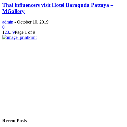
Thai influencers visit Hotel Baraquda Pattaya –
MGallery
admin
-
October 10, 2019
0
1
2
3
...
9
Page 1 of 9
Print
Recent Posts