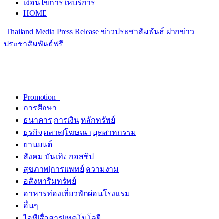
เงื่อนไขการให้บริการ
HOME
Thailand Media Press Release ข่าวประชาสัมพันธ์ ฝากข่าว
ประชาสัมพันธ์ฟรี
Promotion+
การศึกษา
ธนาคาร|การเงิน|หลักทรัพย์
ธุรกิจ|ตลาด|โฆษณา|อุตสาหกรรม
ยานยนต์
สังคม บันเทิง กอสซิป
สุขภาพ|การแพทย์|ความงาม
อสังหาริมทรัพย์
อาหารท่องเที่ยวพักผ่อนโรงแรม
อื่นๆ
ไอที|สื่อสาร|เทคโนโลยี