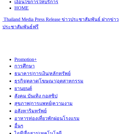
เงื่อนไขการให้บริการ
HOME
Thailand Media Press Release ข่าวประชาสัมพันธ์ ฝากข่าว
ประชาสัมพันธ์ฟรี
Promotion+
การศึกษา
ธนาคาร|การเงิน|หลักทรัพย์
ธุรกิจ|ตลาด|โฆษณา|อุตสาหกรรม
ยานยนต์
สังคม บันเทิง กอสซิป
สุขภาพ|การแพทย์|ความงาม
อสังหาริมทรัพย์
อาหารท่องเที่ยวพักผ่อนโรงแรม
อื่นๆ
ไอที|สื่อสาร|เทคโนโลยี