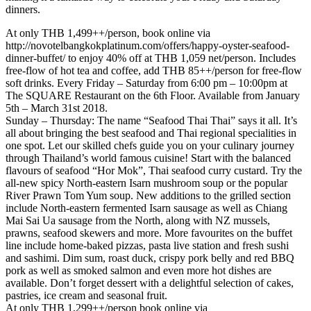
dinners.
At only THB 1,499++/person, book online via
http://novotelbangkokplatinum.com/offers/happy-oyster-seafood-
dinner-buffet/ to enjoy 40% off at THB 1,059 net/person. Includes
free-flow of hot tea and coffee, add THB 85++/person for free-flow
soft drinks. Every Friday – Saturday from 6:00 pm – 10:00pm at
The SQUARE Restaurant on the 6th Floor. Available from January
5th – March 31st 2018.
Sunday – Thursday: The name “Seafood Thai Thai” says it all. It’s
all about bringing the best seafood and Thai regional specialities in
one spot. Let our skilled chefs guide you on your culinary journey
through Thailand’s world famous cuisine! Start with the balanced
flavours of seafood “Hor Mok”, Thai seafood curry custard. Try the
all-new spicy North-eastern Isarn mushroom soup or the popular
River Prawn Tom Yum soup. New additions to the grilled section
include North-eastern fermented Isarn sausage as well as Chiang
Mai Sai Ua sausage from the North, along with NZ mussels,
prawns, seafood skewers and more. More favourites on the buffet
line include home-baked pizzas, pasta live station and fresh sushi
and sashimi. Dim sum, roast duck, crispy pork belly and red BBQ
pork as well as smoked salmon and even more hot dishes are
available. Don’t forget dessert with a delightful selection of cakes,
pastries, ice cream and seasonal fruit.
At only THB 1,299++/person book online via