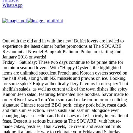
WhatsApp
Print
Out with the old and in with the new! Buffet lovers are invited to
experience the latest dinner buffet promotions at The SQUARE
Restaurant at Novotel Bangkok Platinum Pratunam starting 2nd
January 2018 onwards!
Friday – Saturday: These two days continue to be prime-time for
premium seafood lovers! With “Happy Oyster”, the highlighted
items are unlimited succulent French and Korean oysters served on
the half shell, along with NZ mussels and prawns on ice. Looking
for some spice? Enjoy authentically fiery flavours in our spicy Thai
shellfish salads, as well as current talk of the town dishes like spicy
Kanom Jeen salad, featuring fermented rice noodles. Savor made to
order River Prawn Tom Yum soup and make room for our enticing
signature Chinese roasted BBQ pork, crispy pork belly, roast duck
and dim sum selection. Fresh sushi and sashimi alongside ever-
changing tapas selection and hot dishes make it a truly international
feast. Dessert is serious business at The SQUARE, with house-
made cakes, pastries, Thai sweets, ice cream and seasonal fruits
making it a fantastic way to celebrate your Friday and Saturday