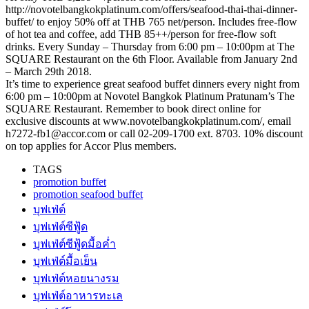
http://novotelbangkokplatinum.com/offers/seafood-thai-thai-dinner-
buffet/ to enjoy 50% off at THB 765 net/person. Includes free-flow
of hot tea and coffee, add THB 85++/person for free-flow soft
drinks. Every Sunday – Thursday from 6:00 pm – 10:00pm at The
SQUARE Restaurant on the 6th Floor. Available from January 2nd
– March 29th 2018.
It’s time to experience great seafood buffet dinners every night from
6:00 pm – 10:00pm at Novotel Bangkok Platinum Pratunam’s The
SQUARE Restaurant. Remember to book direct online for
exclusive discounts at www.novotelbangkokplatinum.com/, email
h7272-fb1@accor.com or call 02-209-1700 ext. 8703. 10% discount
on top applies for Accor Plus members.
TAGS
promotion buffet
promotion seafood buffet
บุฟเฟ่ต์
บุฟเฟ่ต์ซีฟู้ด
บุฟเฟ่ต์ซีฟู้ดมื้อค่ำ
บุฟเฟ่ต์มื้อเย็น
บุฟเฟ่ต์หอยนางรม
บุฟเฟ่ต์อาหารทะเล