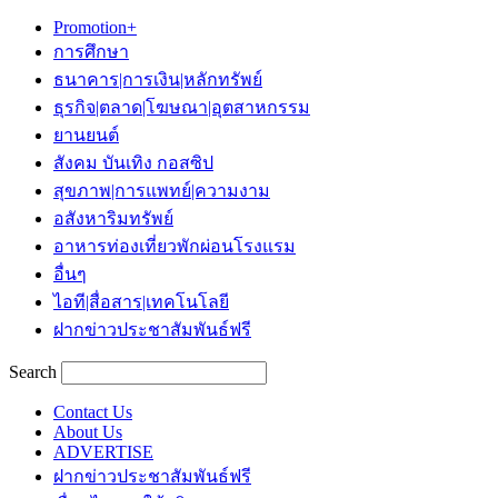
Promotion+
การศึกษา
ธนาคาร|การเงิน|หลักทรัพย์
ธุรกิจ|ตลาด|โฆษณา|อุตสาหกรรม
ยานยนต์
สังคม บันเทิง กอสซิป
สุขภาพ|การแพทย์|ความงาม
อสังหาริมทรัพย์
อาหารท่องเที่ยวพักผ่อนโรงแรม
อื่นๆ
ไอที|สื่อสาร|เทคโนโลยี
ฝากข่าวประชาสัมพันธ์ฟรี
Search
Contact Us
About Us
ADVERTISE
ฝากข่าวประชาสัมพันธ์ฟรี