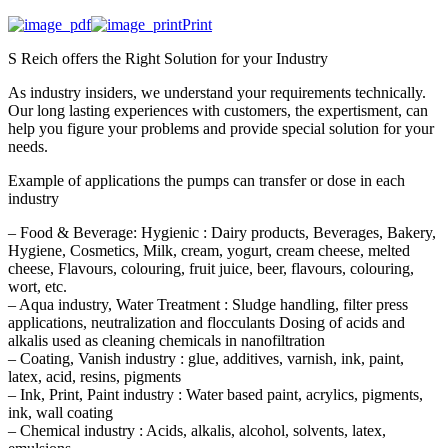
Print
S Reich offers the Right Solution for your Industry
As industry insiders, we understand your requirements technically.
Our long lasting experiences with customers, the expertisment, can
help you figure your problems and provide special solution for your
needs.
Example of applications the pumps can transfer or dose in each
industry
– Food & Beverage: Hygienic : Dairy products, Beverages, Bakery,
Hygiene, Cosmetics, Milk, cream, yogurt, cream cheese, melted
cheese, Flavours, colouring, fruit juice, beer, flavours, colouring,
wort, etc.
– Aqua industry, Water Treatment : Sludge handling, filter press
applications, neutralization and flocculants Dosing of acids and
alkalis used as cleaning chemicals in nanofiltration
– Coating, Vanish industry : glue, additives, varnish, ink, paint,
latex, acid, resins, pigments
– Ink, Print, Paint industry : Water based paint, acrylics, pigments,
ink, wall coating
– Chemical industry : Acids, alkalis, alcohol, solvents, latex,