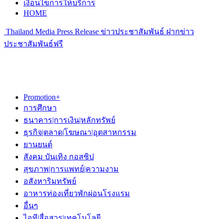
เงื่อนไขการให้บริการ
HOME
Thailand Media Press Release ข่าวประชาสัมพันธ์ ฝากข่าว
ประชาสัมพันธ์ฟรี
Promotion+
การศึกษา
ธนาคาร|การเงิน|หลักทรัพย์
ธุรกิจ|ตลาด|โฆษณา|อุตสาหกรรม
ยานยนต์
สังคม บันเทิง กอสซิป
สุขภาพ|การแพทย์|ความงาม
อสังหาริมทรัพย์
อาหารท่องเที่ยวพักผ่อนโรงแรม
อื่นๆ
ไอที|สื่อสาร|เทคโนโลยี