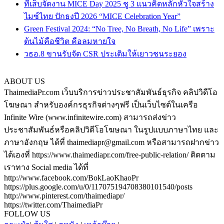
ทีเส็บจัดงาน MICE Day 2025 ชู 3 แนวคิดหลักหัวใจสร้าง
ไมซ์ไทย ปักธงปี 2026 “MICE Celebration Year”
Green Festival 2024: “No Tree, No Breath, No Life” เพราะ
ต้นไม้คือชีวิต คือลมหายใจ
วธอ.8 ขานรับจัด CSR ประเดิมให้เยาวชนระยอง
ABOUT US
ThaimediaPr.com เว็บบริการข่าวประชาสัมพันธ์ธุรกิจ คลิปวิดีโอ
โฆษณา สำหรับองค์กรธุรกิจต่างๆฟรี เป็นเว็บไซต์ในเครือ
Infinite Wire (www.infinitewire.com) สามารถส่งข่าว
ประชาสัมพันธ์หรือคลิปวิดีโอโฆษณา ในรูปแบบภาษาไทย และ
ภาษาอังกฤษ ได้ที่ thaimediapr@gmail.com หรือสามารถฝากข่าว
ได้เองที่ https://www.thaimediapr.com/free-public-relation/ ติดตาม
เราทาง Social media ได้ที่
http://www.facebook.com/BokLaoKhaoPr
https://plus.google.com/u/0/117075194708380101540/posts
http://www.pinterest.com/thaimediapr/
https://twitter.com/ThaimediaPr
FOLLOW US