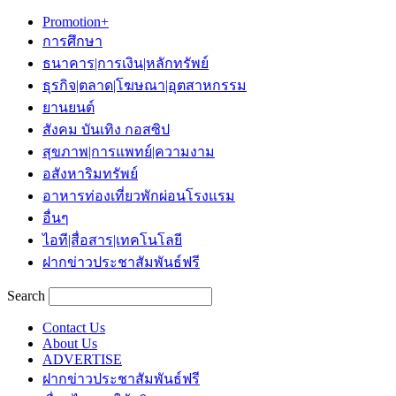
Promotion+
การศึกษา
ธนาคาร|การเงิน|หลักทรัพย์
ธุรกิจ|ตลาด|โฆษณา|อุตสาหกรรม
ยานยนต์
สังคม บันเทิง กอสซิป
สุขภาพ|การแพทย์|ความงาม
อสังหาริมทรัพย์
อาหารท่องเที่ยวพักผ่อนโรงแรม
อื่นๆ
ไอที|สื่อสาร|เทคโนโลยี
ฝากข่าวประชาสัมพันธ์ฟรี
Search
Contact Us
About Us
ADVERTISE
ฝากข่าวประชาสัมพันธ์ฟรี