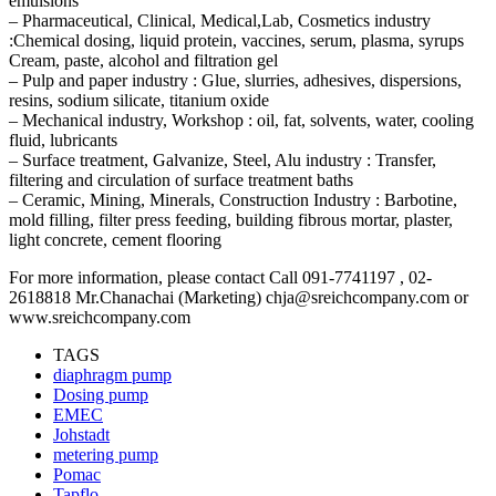
emulsions
– Pharmaceutical, Clinical, Medical,Lab, Cosmetics industry
:Chemical dosing, liquid protein, vaccines, serum, plasma, syrups
Cream, paste, alcohol and filtration gel
– Pulp and paper industry : Glue, slurries, adhesives, dispersions,
resins, sodium silicate, titanium oxide
– Mechanical industry, Workshop : oil, fat, solvents, water, cooling
fluid, lubricants
– Surface treatment, Galvanize, Steel, Alu industry : Transfer,
filtering and circulation of surface treatment baths
– Ceramic, Mining, Minerals, Construction Industry : Barbotine,
mold filling, filter press feeding, building fibrous mortar, plaster,
light concrete, cement flooring
For more information, please contact Call 091-7741197 , 02-
2618818 Mr.Chanachai (Marketing) chja@sreichcompany.com or
www.sreichcompany.com
TAGS
diaphragm pump
Dosing pump
EMEC
Johstadt
metering pump
Pomac
Tapflo