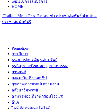
เงื่อนไขการให้บริการ
HOME
Thailand Media Press Release ข่าวประชาสัมพันธ์ ฝากข่าว
ประชาสัมพันธ์ฟรี
Promotion+
การศึกษา
ธนาคาร|การเงิน|หลักทรัพย์
ธุรกิจ|ตลาด|โฆษณา|อุตสาหกรรม
ยานยนต์
สังคม บันเทิง กอสซิป
สุขภาพ|การแพทย์|ความงาม
อสังหาริมทรัพย์
อาหารท่องเที่ยวพักผ่อนโรงแรม
อื่นๆ
ไอที|สื่อสาร|เทคโนโลยี