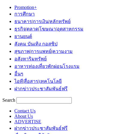
Promotion+
การศึกษา
ธนาคาร|การเงิน|หลักทรัพย์
ธุรกิจ|ตลาด|โฆษณา|อุตสาหกรรม
ยานยนต์
สังคม บันเทิง กอสซิป
สุขภาพ|การแพทย์|ความงาม
อสังหาริมทรัพย์
อาหารท่องเที่ยวพักผ่อนโรงแรม
อื่นๆ
ไอที|สื่อสาร|เทคโนโลยี
ฝากข่าวประชาสัมพันธ์ฟรี
Search
Contact Us
About Us
ADVERTISE
ฝากข่าวประชาสัมพันธ์ฟรี