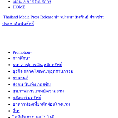
เงื่อนไขการให้บริการ
HOME
Thailand Media Press Release ข่าวประชาสัมพันธ์ ฝากข่าว
ประชาสัมพันธ์ฟรี
Promotion+
การศึกษา
ธนาคาร|การเงิน|หลักทรัพย์
ธุรกิจ|ตลาด|โฆษณา|อุตสาหกรรม
ยานยนต์
สังคม บันเทิง กอสซิป
สุขภาพ|การแพทย์|ความงาม
อสังหาริมทรัพย์
อาหารท่องเที่ยวพักผ่อนโรงแรม
อื่นๆ
ไอที|สื่อสาร|เทคโนโลยี