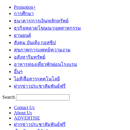
Promotion+
การศึกษา
ธนาคาร|การเงิน|หลักทรัพย์
ธุรกิจ|ตลาด|โฆษณา|อุตสาหกรรม
ยานยนต์
สังคม บันเทิง กอสซิป
สุขภาพ|การแพทย์|ความงาม
อสังหาริมทรัพย์
อาหารท่องเที่ยวพักผ่อนโรงแรม
อื่นๆ
ไอที|สื่อสาร|เทคโนโลยี
ฝากข่าวประชาสัมพันธ์ฟรี
Search
Contact Us
About Us
ADVERTISE
ฝากข่าวประชาสัมพันธ์ฟรี