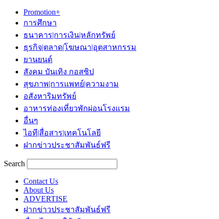
Promotion+
การศึกษา
ธนาคาร|การเงิน|หลักทรัพย์
ธุรกิจ|ตลาด|โฆษณา|อุตสาหกรรม
ยานยนต์
สังคม บันเทิง กอสซิป
สุขภาพ|การแพทย์|ความงาม
อสังหาริมทรัพย์
อาหารท่องเที่ยวพักผ่อนโรงแรม
อื่นๆ
ไอที|สื่อสาร|เทคโนโลยี
ฝากข่าวประชาสัมพันธ์ฟรี
Search
Contact Us
About Us
ADVERTISE
ฝากข่าวประชาสัมพันธ์ฟรี