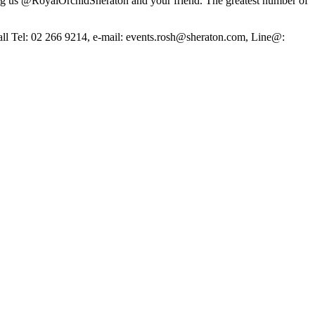
ag us @RoyalOrchidSheraton and your friend. The greatest number of
 call Tel: 02 266 9214, e-mail: events.rosh@sheraton.com, Line@: