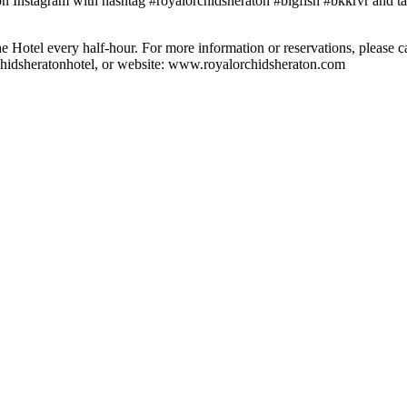
 Instagram with hashtag #royalorchidsheraton #bigfish #bkkrvr and t
he Hotel every half-hour. For more information or reservations, please
idsheratonhotel, or website: www.royalorchidsheraton.com