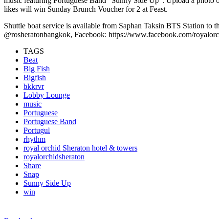
music featuring Portuguese Band “Sunny Side Up”. Upload a photo on
likes will win Sunday Brunch Voucher for 2 at Feast.
Shuttle boat service is available from Saphan Taksin BTS Station to t
@rosheratonbangkok, Facebook: https://www.facebook.com/royalorch
TAGS
Beat
Big Fish
Bigfish
bkkrvr
Lobby Lounge
music
Portuguese
Portuguese Band
Portugul
rhythm
royal orchid Sheraton hotel & towers
royalorchidsheraton
Share
Snap
Sunny Side Up
win