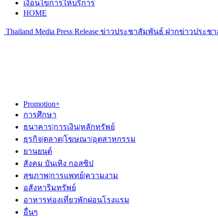
เงื่อนไขการให้บริการ
HOME
Thailand Media Press Release ข่าวประชาสัมพันธ์ ฝากข่าวประชาส
Promotion+
การศึกษา
ธนาคาร|การเงิน|หลักทรัพย์
ธุรกิจ|ตลาด|โฆษณา|อุตสาหกรรม
ยานยนต์
สังคม บันเทิง กอสซิป
สุขภาพ|การแพทย์|ความงาม
อสังหาริมทรัพย์
อาหารท่องเที่ยวพักผ่อนโรงแรม
อื่นๆ