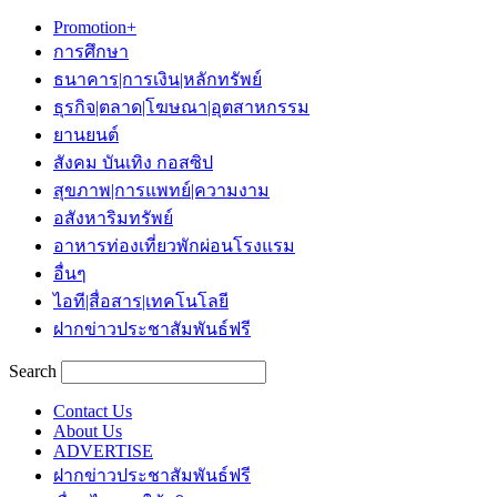
Promotion+
การศึกษา
ธนาคาร|การเงิน|หลักทรัพย์
ธุรกิจ|ตลาด|โฆษณา|อุตสาหกรรม
ยานยนต์
สังคม บันเทิง กอสซิป
สุขภาพ|การแพทย์|ความงาม
อสังหาริมทรัพย์
อาหารท่องเที่ยวพักผ่อนโรงแรม
อื่นๆ
ไอที|สื่อสาร|เทคโนโลยี
ฝากข่าวประชาสัมพันธ์ฟรี
Search
Contact Us
About Us
ADVERTISE
ฝากข่าวประชาสัมพันธ์ฟรี