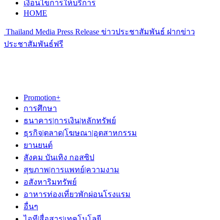
เงื่อนไขการให้บริการ
HOME
Thailand Media Press Release ข่าวประชาสัมพันธ์ ฝากข่าว
ประชาสัมพันธ์ฟรี
Promotion+
การศึกษา
ธนาคาร|การเงิน|หลักทรัพย์
ธุรกิจ|ตลาด|โฆษณา|อุตสาหกรรม
ยานยนต์
สังคม บันเทิง กอสซิป
สุขภาพ|การแพทย์|ความงาม
อสังหาริมทรัพย์
อาหารท่องเที่ยวพักผ่อนโรงแรม
อื่นๆ
ไอที|สื่อสาร|เทคโนโลยี