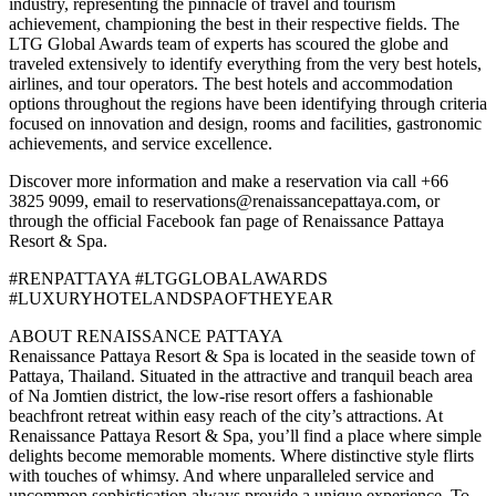
industry, representing the pinnacle of travel and tourism
achievement, championing the best in their respective fields. The
LTG Global Awards team of experts has scoured the globe and
traveled extensively to identify everything from the very best hotels,
airlines, and tour operators. The best hotels and accommodation
options throughout the regions have been identifying through criteria
focused on innovation and design, rooms and facilities, gastronomic
achievements, and service excellence.
Discover more information and make a reservation via call +66
3825 9099, email to reservations@renaissancepattaya.com, or
through the official Facebook fan page of Renaissance Pattaya
Resort & Spa.
#RENPATTAYA #LTGGLOBALAWARDS
#LUXURYHOTELANDSPAOFTHEYEAR
ABOUT RENAISSANCE PATTAYA
Renaissance Pattaya Resort & Spa is located in the seaside town of
Pattaya, Thailand. Situated in the attractive and tranquil beach area
of Na Jomtien district, the low-rise resort offers a fashionable
beachfront retreat within easy reach of the city’s attractions. At
Renaissance Pattaya Resort & Spa, you’ll find a place where simple
delights become memorable moments. Where distinctive style flirts
with touches of whimsy. And where unparalleled service and
uncommon sophistication always provide a unique experience. To