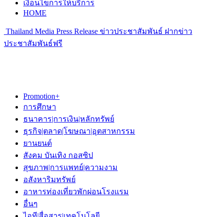
เงื่อนไขการให้บริการ
HOME
Thailand Media Press Release ข่าวประชาสัมพันธ์ ฝากข่าว
ประชาสัมพันธ์ฟรี
Promotion+
การศึกษา
ธนาคาร|การเงิน|หลักทรัพย์
ธุรกิจ|ตลาด|โฆษณา|อุตสาหกรรม
ยานยนต์
สังคม บันเทิง กอสซิป
สุขภาพ|การแพทย์|ความงาม
อสังหาริมทรัพย์
อาหารท่องเที่ยวพักผ่อนโรงแรม
อื่นๆ
ไอที|สื่อสาร|เทคโนโลยี