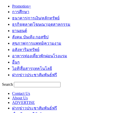
Promotion+
การศึกษา
ธนาคาร|การเงิน|หลักทรัพย์
ธุรกิจ|ตลาด|โฆษณา|อุตสาหกรรม
ยานยนต์
สังคม บันเทิง กอสซิป
สุขภาพ|การแพทย์|ความงาม
อสังหาริมทรัพย์
อาหารท่องเที่ยวพักผ่อนโรงแรม
อื่นๆ
ไอที|สื่อสาร|เทคโนโลยี
ฝากข่าวประชาสัมพันธ์ฟรี
Search
Contact Us
About Us
ADVERTISE
ฝากข่าวประชาสัมพันธ์ฟรี