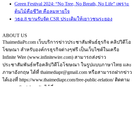
Green Festival 2024: “No Tree, No Breath, No Life” เพราะ
ต้นไม้คือชีวิต คือลมหายใจ
วธอ.8 ขานรับจัด CSR ประเดิมให้เยาวชนระยอง
ABOUT US
ThaimediaPr.com เว็บบริการข่าวประชาสัมพันธ์ธุรกิจ คลิปวิดีโอ
โฆษณา สำหรับองค์กรธุรกิจต่างๆฟรี เป็นเว็บไซต์ในเครือ
Infinite Wire (www.infinitewire.com) สามารถส่งข่าว
ประชาสัมพันธ์หรือคลิปวิดีโอโฆษณา ในรูปแบบภาษาไทย และ
ภาษาอังกฤษ ได้ที่ thaimediapr@gmail.com หรือสามารถฝากข่าว
ได้เองที่ https://www.thaimediapr.com/free-public-relation/ ติดตาม
เราทาง Social media ได้ที่
http://www.facebook.com/BokLaoKhaoPr
https://plus.google.com/u/0/117075194708380101540/posts
http://www.pinterest.com/thaimediapr/
https://twitter.com/ThaimediaPr
FOLLOW US
กระเป๋า
|
ส้มใส
|
ดูหนัง
|
เหล้าบ๊วย
|
©