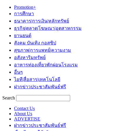
Promotion+
การศึกษา
ธนาคาร|การเงิน|หลักทรัพย์
ธุรกิจ|ตลาด|โฆษณา|อุตสาหกรรม
ยานยนต์
สังคม บันเทิง กอสซิป
สุขภาพ|การแพทย์|ความงาม
อสังหาริมทรัพย์
อาหารท่องเที่ยวพักผ่อนโรงแรม
อื่นๆ
ไอที|สื่อสาร|เทคโนโลยี
ฝากข่าวประชาสัมพันธ์ฟรี
Search
Contact Us
About Us
ADVERTISE
ฝากข่าวประชาสัมพันธ์ฟรี