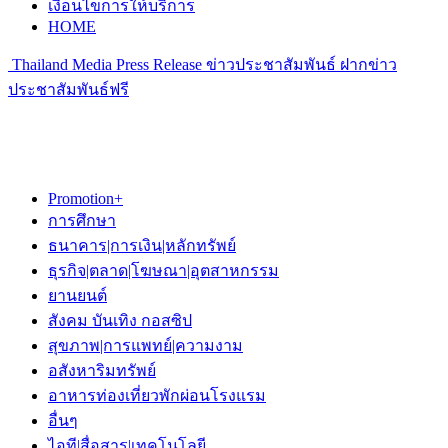
เงื่อนไขการให้บริการ
HOME
Thailand Media Press Release ข่าวประชาสัมพันธ์ ฝากข่าว
ประชาสัมพันธ์ฟรี
Promotion+
การศึกษา
ธนาคาร|การเงิน|หลักทรัพย์
ธุรกิจ|ตลาด|โฆษณา|อุตสาหกรรม
ยานยนต์
สังคม บันเทิง กอสซิป
สุขภาพ|การแพทย์|ความงาม
อสังหาริมทรัพย์
อาหารท่องเที่ยวพักผ่อนโรงแรม
อื่นๆ
ไอที|สื่อสาร|เทคโนโลยี