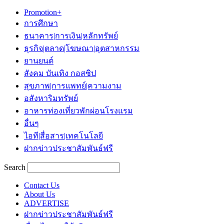
Promotion+
การศึกษา
ธนาคาร|การเงิน|หลักทรัพย์
ธุรกิจ|ตลาด|โฆษณา|อุตสาหกรรม
ยานยนต์
สังคม บันเทิง กอสซิป
สุขภาพ|การแพทย์|ความงาม
อสังหาริมทรัพย์
อาหารท่องเที่ยวพักผ่อนโรงแรม
อื่นๆ
ไอที|สื่อสาร|เทคโนโลยี
ฝากข่าวประชาสัมพันธ์ฟรี
Search
Contact Us
About Us
ADVERTISE
ฝากข่าวประชาสัมพันธ์ฟรี