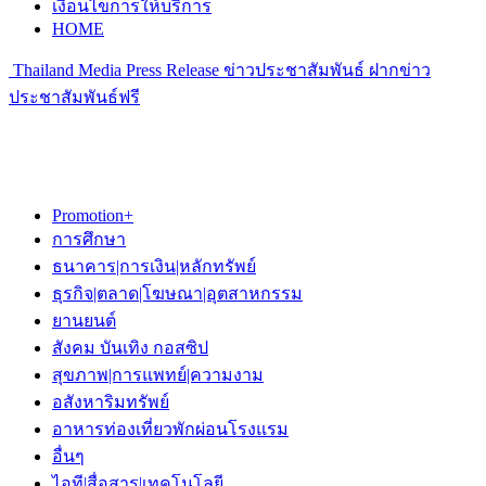
เงื่อนไขการให้บริการ
HOME
Thailand Media Press Release ข่าวประชาสัมพันธ์ ฝากข่าว
ประชาสัมพันธ์ฟรี
Promotion+
การศึกษา
ธนาคาร|การเงิน|หลักทรัพย์
ธุรกิจ|ตลาด|โฆษณา|อุตสาหกรรม
ยานยนต์
สังคม บันเทิง กอสซิป
สุขภาพ|การแพทย์|ความงาม
อสังหาริมทรัพย์
อาหารท่องเที่ยวพักผ่อนโรงแรม
อื่นๆ
ไอที|สื่อสาร|เทคโนโลยี