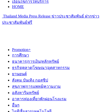
เงื่อนไขการให้บริการ
HOME
Thailand Media Press Release ข่าวประชาสัมพันธ์ ฝากข่าว
ประชาสัมพันธ์ฟรี
Promotion+
การศึกษา
ธนาคาร|การเงิน|หลักทรัพย์
ธุรกิจ|ตลาด|โฆษณา|อุตสาหกรรม
ยานยนต์
สังคม บันเทิง กอสซิป
สุขภาพ|การแพทย์|ความงาม
อสังหาริมทรัพย์
อาหารท่องเที่ยวพักผ่อนโรงแรม
อื่นๆ
ไอที|สื่อสาร|เทคโนโลยี