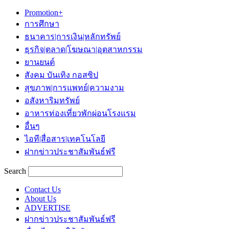
Promotion+
การศึกษา
ธนาคาร|การเงิน|หลักทรัพย์
ธุรกิจ|ตลาด|โฆษณา|อุตสาหกรรม
ยานยนต์
สังคม บันเทิง กอสซิป
สุขภาพ|การแพทย์|ความงาม
อสังหาริมทรัพย์
อาหารท่องเที่ยวพักผ่อนโรงแรม
อื่นๆ
ไอที|สื่อสาร|เทคโนโลยี
ฝากข่าวประชาสัมพันธ์ฟรี
Search
Contact Us
About Us
ADVERTISE
ฝากข่าวประชาสัมพันธ์ฟรี