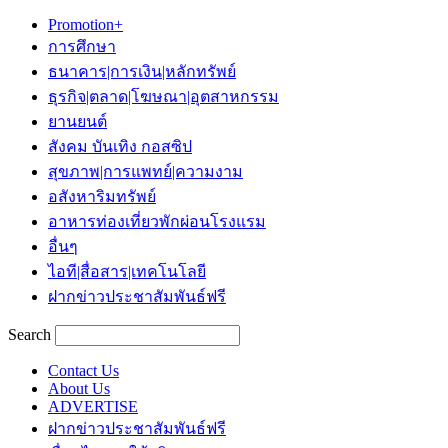
Promotion+
การศึกษา
ธนาคาร|การเงิน|หลักทรัพย์
ธุรกิจ|ตลาด|โฆษณา|อุตสาหกรรม
ยานยนต์
สังคม บันเทิง กอสซิป
สุขภาพ|การแพทย์|ความงาม
อสังหาริมทรัพย์
อาหารท่องเที่ยวพักผ่อนโรงแรม
อื่นๆ
ไอที|สื่อสาร|เทคโนโลยี
ฝากข่าวประชาสัมพันธ์ฟรี
Search
Contact Us
About Us
ADVERTISE
ฝากข่าวประชาสัมพันธ์ฟรี