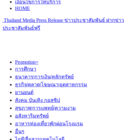
เงื่อนไขการให้บริการ
HOME
Thailand Media Press Release ข่าวประชาสัมพันธ์ ฝากข่าว
ประชาสัมพันธ์ฟรี
Promotion+
การศึกษา
ธนาคาร|การเงิน|หลักทรัพย์
ธุรกิจ|ตลาด|โฆษณา|อุตสาหกรรม
ยานยนต์
สังคม บันเทิง กอสซิป
สุขภาพ|การแพทย์|ความงาม
อสังหาริมทรัพย์
อาหารท่องเที่ยวพักผ่อนโรงแรม
อื่นๆ
ไอที|สื่อสาร|เทคโนโลยี