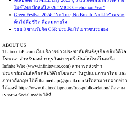
ทีเส็บจัดงาน MICE Day 2025 ชู 3 แนวคิดหลักหัวใจสร้าง
ไมซ์ไทย ปักธงปี 2026 “MICE Celebration Year”
Green Festival 2024: “No Tree, No Breath, No Life” เพราะ
ต้นไม้คือชีวิต คือลมหายใจ
วธอ.8 ขานรับจัด CSR ประเดิมให้เยาวชนระยอง
ABOUT US
ThaimediaPr.com เว็บบริการข่าวประชาสัมพันธ์ธุรกิจ คลิปวิดีโอ
โฆษณา สำหรับองค์กรธุรกิจต่างๆฟรี เป็นเว็บไซต์ในเครือ
Infinite Wire (www.infinitewire.com) สามารถส่งข่าว
ประชาสัมพันธ์หรือคลิปวิดีโอโฆษณา ในรูปแบบภาษาไทย และ
ภาษาอังกฤษ ได้ที่ thaimediapr@gmail.com หรือสามารถฝากข่าว
ได้เองที่ https://www.thaimediapr.com/free-public-relation/ ติดตาม
เราทาง Social media ได้ที่
http://www.facebook.com/BokLaoKhaoPr
https://plus.google.com/u/0/117075194708380101540/posts
http://www.pinterest.com/thaimediapr/
https://twitter.com/ThaimediaPr
FOLLOW US
กระเป๋า
|
ส้มใส
|
ดูหนัง
|
เหล้าบ๊วย
|