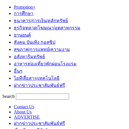
Promotion+
การศึกษา
ธนาคาร|การเงิน|หลักทรัพย์
ธุรกิจ|ตลาด|โฆษณา|อุตสาหกรรม
ยานยนต์
สังคม บันเทิง กอสซิป
สุขภาพ|การแพทย์|ความงาม
อสังหาริมทรัพย์
อาหารท่องเที่ยวพักผ่อนโรงแรม
อื่นๆ
ไอที|สื่อสาร|เทคโนโลยี
ฝากข่าวประชาสัมพันธ์ฟรี
Search
Contact Us
About Us
ADVERTISE
ฝากข่าวประชาสัมพันธ์ฟรี