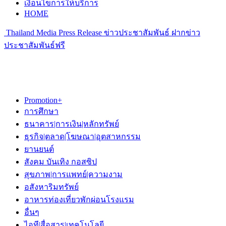
เงื่อนไขการให้บริการ
HOME
Thailand Media Press Release ข่าวประชาสัมพันธ์ ฝากข่าว
ประชาสัมพันธ์ฟรี
Promotion+
การศึกษา
ธนาคาร|การเงิน|หลักทรัพย์
ธุรกิจ|ตลาด|โฆษณา|อุตสาหกรรม
ยานยนต์
สังคม บันเทิง กอสซิป
สุขภาพ|การแพทย์|ความงาม
อสังหาริมทรัพย์
อาหารท่องเที่ยวพักผ่อนโรงแรม
อื่นๆ
ไอที|สื่อสาร|เทคโนโลยี