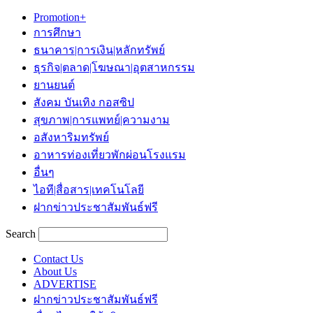
Promotion+
การศึกษา
ธนาคาร|การเงิน|หลักทรัพย์
ธุรกิจ|ตลาด|โฆษณา|อุตสาหกรรม
ยานยนต์
สังคม บันเทิง กอสซิป
สุขภาพ|การแพทย์|ความงาม
อสังหาริมทรัพย์
อาหารท่องเที่ยวพักผ่อนโรงแรม
อื่นๆ
ไอที|สื่อสาร|เทคโนโลยี
ฝากข่าวประชาสัมพันธ์ฟรี
Search
Contact Us
About Us
ADVERTISE
ฝากข่าวประชาสัมพันธ์ฟรี