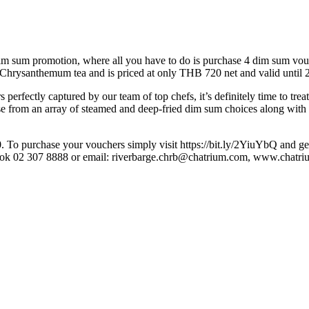
im sum promotion, where all you have to do is purchase 4 dim sum vou
hrysanthemum tea and is priced at only THB 720 net and valid until 
 perfectly captured by our team of top chefs, it’s definitely time to trea
from an array of steamed and deep-fried dim sum choices along with s
. To purchase your vouchers simply visit https://bit.ly/2YiuYbQ and g
gkok 02 307 8888 or email: riverbarge.chrb@chatrium.com, www.chatr