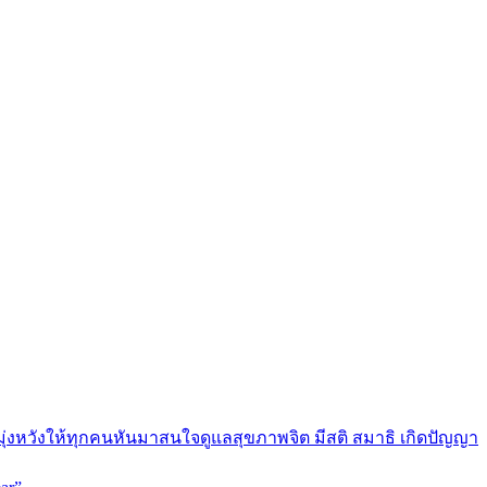
มุ่งหวังให้ทุกคนหันมาสนใจดูแลสุขภาพจิต มีสติ สมาธิ เกิดปัญญา