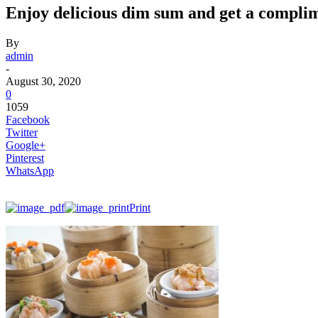
Enjoy delicious dim sum and get a compl
By
admin
-
August 30, 2020
0
1059
Facebook
Twitter
Google+
Pinterest
WhatsApp
Print