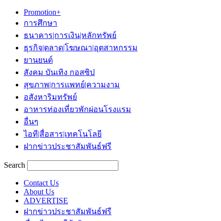
Promotion+
การศึกษา
ธนาคาร|การเงิน|หลักทรัพย์
ธุรกิจ|ตลาด|โฆษณา|อุตสาหกรรม
ยานยนต์
สังคม บันเทิง กอสซิป
สุขภาพ|การแพทย์|ความงาม
อสังหาริมทรัพย์
อาหารท่องเที่ยวพักผ่อนโรงแรม
อื่นๆ
ไอที|สื่อสาร|เทคโนโลยี
ฝากข่าวประชาสัมพันธ์ฟรี
Search
Contact Us
About Us
ADVERTISE
ฝากข่าวประชาสัมพันธ์ฟรี