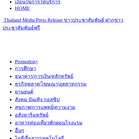
เงื่อนไขการให้บริการ
HOME
Thailand Media Press Release ข่าวประชาสัมพันธ์ ฝากข่าว
ประชาสัมพันธ์ฟรี
Promotion+
การศึกษา
ธนาคาร|การเงิน|หลักทรัพย์
ธุรกิจ|ตลาด|โฆษณา|อุตสาหกรรม
ยานยนต์
สังคม บันเทิง กอสซิป
สุขภาพ|การแพทย์|ความงาม
อสังหาริมทรัพย์
อาหารท่องเที่ยวพักผ่อนโรงแรม
อื่นๆ
ไอที|สื่อสาร|เทคโนโลยี