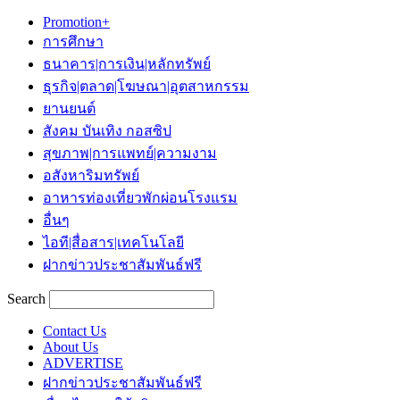
Promotion+
การศึกษา
ธนาคาร|การเงิน|หลักทรัพย์
ธุรกิจ|ตลาด|โฆษณา|อุตสาหกรรม
ยานยนต์
สังคม บันเทิง กอสซิป
สุขภาพ|การแพทย์|ความงาม
อสังหาริมทรัพย์
อาหารท่องเที่ยวพักผ่อนโรงแรม
อื่นๆ
ไอที|สื่อสาร|เทคโนโลยี
ฝากข่าวประชาสัมพันธ์ฟรี
Search
Contact Us
About Us
ADVERTISE
ฝากข่าวประชาสัมพันธ์ฟรี