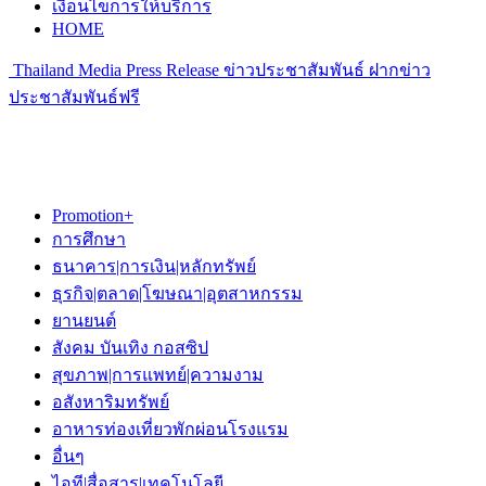
เงื่อนไขการให้บริการ
HOME
Thailand Media Press Release ข่าวประชาสัมพันธ์ ฝากข่าว
ประชาสัมพันธ์ฟรี
Promotion+
การศึกษา
ธนาคาร|การเงิน|หลักทรัพย์
ธุรกิจ|ตลาด|โฆษณา|อุตสาหกรรม
ยานยนต์
สังคม บันเทิง กอสซิป
สุขภาพ|การแพทย์|ความงาม
อสังหาริมทรัพย์
อาหารท่องเที่ยวพักผ่อนโรงแรม
อื่นๆ
ไอที|สื่อสาร|เทคโนโลยี