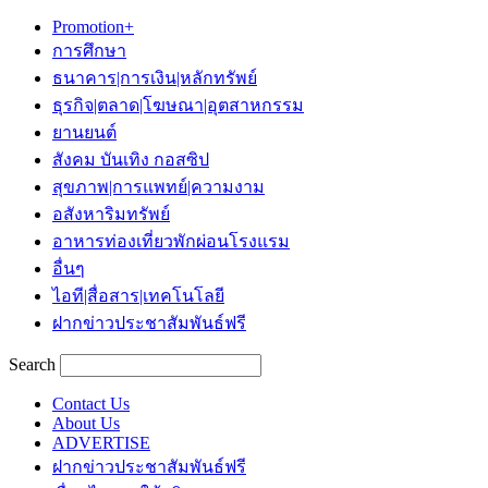
Promotion+
การศึกษา
ธนาคาร|การเงิน|หลักทรัพย์
ธุรกิจ|ตลาด|โฆษณา|อุตสาหกรรม
ยานยนต์
สังคม บันเทิง กอสซิป
สุขภาพ|การแพทย์|ความงาม
อสังหาริมทรัพย์
อาหารท่องเที่ยวพักผ่อนโรงแรม
อื่นๆ
ไอที|สื่อสาร|เทคโนโลยี
ฝากข่าวประชาสัมพันธ์ฟรี
Search
Contact Us
About Us
ADVERTISE
ฝากข่าวประชาสัมพันธ์ฟรี