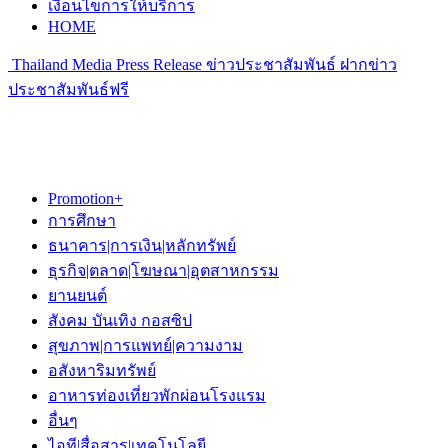
เงื่อนไขการให้บริการ
HOME
Thailand Media Press Release ข่าวประชาสัมพันธ์ ฝากข่าว
ประชาสัมพันธ์ฟรี
Promotion+
การศึกษา
ธนาคาร|การเงิน|หลักทรัพย์
ธุรกิจ|ตลาด|โฆษณา|อุตสาหกรรม
ยานยนต์
สังคม บันเทิง กอสซิป
สุขภาพ|การแพทย์|ความงาม
อสังหาริมทรัพย์
อาหารท่องเที่ยวพักผ่อนโรงแรม
อื่นๆ
ไอที|สื่อสาร|เทคโนโลยี