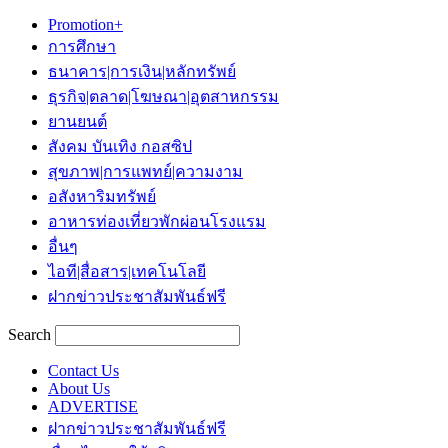
Promotion+
การศึกษา
ธนาคาร|การเงิน|หลักทรัพย์
ธุรกิจ|ตลาด|โฆษณา|อุตสาหกรรม
ยานยนต์
สังคม บันเทิง กอสซิป
สุขภาพ|การแพทย์|ความงาม
อสังหาริมทรัพย์
อาหารท่องเที่ยวพักผ่อนโรงแรม
อื่นๆ
ไอที|สื่อสาร|เทคโนโลยี
ฝากข่าวประชาสัมพันธ์ฟรี
Search
Contact Us
About Us
ADVERTISE
ฝากข่าวประชาสัมพันธ์ฟรี