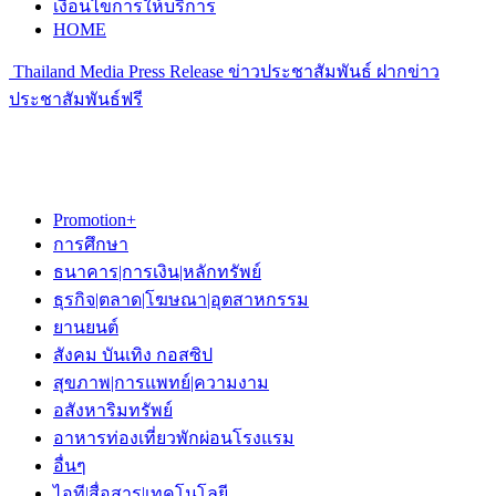
เงื่อนไขการให้บริการ
HOME
Thailand Media Press Release ข่าวประชาสัมพันธ์ ฝากข่าว
ประชาสัมพันธ์ฟรี
Promotion+
การศึกษา
ธนาคาร|การเงิน|หลักทรัพย์
ธุรกิจ|ตลาด|โฆษณา|อุตสาหกรรม
ยานยนต์
สังคม บันเทิง กอสซิป
สุขภาพ|การแพทย์|ความงาม
อสังหาริมทรัพย์
อาหารท่องเที่ยวพักผ่อนโรงแรม
อื่นๆ
ไอที|สื่อสาร|เทคโนโลยี