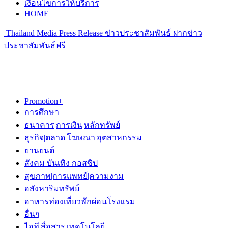
เงื่อนไขการให้บริการ
HOME
Thailand Media Press Release ข่าวประชาสัมพันธ์ ฝากข่าว
ประชาสัมพันธ์ฟรี
Promotion+
การศึกษา
ธนาคาร|การเงิน|หลักทรัพย์
ธุรกิจ|ตลาด|โฆษณา|อุตสาหกรรม
ยานยนต์
สังคม บันเทิง กอสซิป
สุขภาพ|การแพทย์|ความงาม
อสังหาริมทรัพย์
อาหารท่องเที่ยวพักผ่อนโรงแรม
อื่นๆ
ไอที|สื่อสาร|เทคโนโลยี