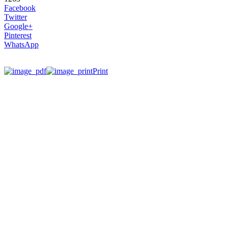
Facebook
Twitter
Google+
Pinterest
WhatsApp
Print
เมื่อพูดถึงพัทยา คุณจะต้องนึกถึง แสง สี เสียง ผู้คน และหนีไม่
พ้นความวุ่นวายในยามค่ำคืน ภายในเมืองที่ไม่มีวันหลับใหล
แห่งนี้ แต่จะดีแค่ไหนถ้ามีสถานที่ให้คุณได้นั่งชิล ๆ กับเพื่อน
และคนพิเศษ บนรูฟทอปบาร์ แบบส่วนตัวยามค่ำคืน ใจกลางเมื่อ
พัทยา หากคุณกำลังมองหาสถานที่แบบนี้ เราขอเชิญให้คุณมาที่
ห้องอาหาร ซันเซ็ท เลานจ์ พร้อมข้อเสนอสุดพิเศษของเราที่
เตรียมไว้ให้คุณ และคนรู้ใจโดยเฉพาะ
ห้องอาหาร ซันเซ็ท เลานจ์ ตั้งอยู่บนถนนพัทยาสายสอง บริเวณ
ชั้น 6 ของโรงแรมบาราคูด้าพัทยา เอ็มแกลอรี บาย โซฟิเทล ที่
คุณสามารถชมวิวพระอาทิตย์ตก และวิวพัทยายามค่ำคืน พร้อม