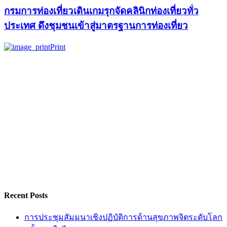
Recent Posts
การประชุมสัมมนาเชิงปฏิบัติการด้านสุขภาพจิตระดับโลก
ครั้งแรกในไทย “World Mental Health Conference and
Retreat 2025” มุ่งหวังให้ทุกคนหันมาสนใจดูแลสุขภาพจิต
มีสติ สมาธิ เกิดปัญญาในการใช้ชีวิต
TCEB Hosts MICE Day 2025 Highlighting 3 Core Concepts
for Driving Thai MICE Industry, Heralding 2026 “MICE
Celebration Year”
ทีเส็บจัดงาน MICE Day 2025 ชู 3 แนวคิดหลักหัวใจสร้าง
ไมซ์ไทย ปักธงปี 2026 “MICE Celebration Year”
Green Festival 2024: “No Tree, No Breath, No Life” เพราะ
ต้นไม้คือชีวิต คือลมหายใจ
วธอ.8 ขานรับจัด CSR ประเดิมให้เยาวชนระยอง