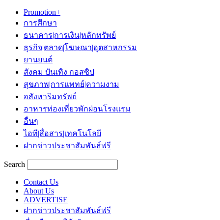
Promotion+
การศึกษา
ธนาคาร|การเงิน|หลักทรัพย์
ธุรกิจ|ตลาด|โฆษณา|อุตสาหกรรม
ยานยนต์
สังคม บันเทิง กอสซิป
สุขภาพ|การแพทย์|ความงาม
อสังหาริมทรัพย์
อาหารท่องเที่ยวพักผ่อนโรงแรม
อื่นๆ
ไอที|สื่อสาร|เทคโนโลยี
ฝากข่าวประชาสัมพันธ์ฟรี
Search
Contact Us
About Us
ADVERTISE
ฝากข่าวประชาสัมพันธ์ฟรี