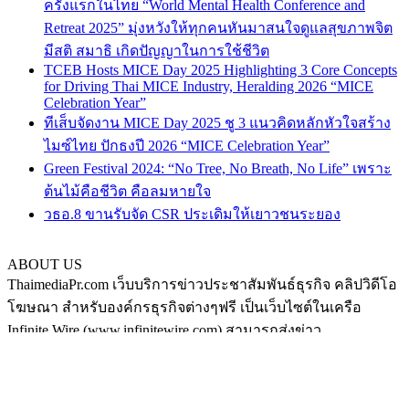
ABOUT US
ThaimediaPr.com เว็บบริการข่าวประชาสัมพันธ์ธุรกิจ คลิปวิดีโอ
โฆษณา สำหรับองค์กรธุรกิจต่างๆฟรี เป็นเว็บไซต์ในเครือ
Infinite Wire (www.infinitewire.com) สามารถส่งข่าว
ประชาสัมพันธ์หรือคลิปวิดีโอโฆษณา ในรูปแบบภาษาไทย และ
ภาษาอังกฤษ ได้ที่ thaimediapr@gmail.com หรือสามารถฝากข่าว
ได้เองที่ https://www.thaimediapr.com/free-public-relation/ ติดตาม
เราทาง Social media ได้ที่
http://www.facebook.com/BokLaoKhaoPr
https://plus.google.com/u/0/117075194708380101540/posts
http://www.pinterest.com/thaimediapr/
https://twitter.com/ThaimediaPr
FOLLOW US
กระเป๋า
|
ส้มใส
|
ดูหนัง
|
เหล้าบ๊วย
|
©