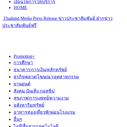
เงื่อนไขการให้บริการ
HOME
Thailand Media Press Release ข่าวประชาสัมพันธ์ ฝากข่าว
ประชาสัมพันธ์ฟรี
Promotion+
การศึกษา
ธนาคาร|การเงิน|หลักทรัพย์
ธุรกิจ|ตลาด|โฆษณา|อุตสาหกรรม
ยานยนต์
สังคม บันเทิง กอสซิป
สุขภาพ|การแพทย์|ความงาม
อสังหาริมทรัพย์
อาหารท่องเที่ยวพักผ่อนโรงแรม
อื่นๆ
ไอที|สื่อสาร|เทคโนโลยี