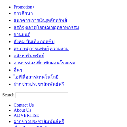
Promotion+
การศึกษา
ธนาคาร|การเงิน|หลักทรัพย์
ธุรกิจ|ตลาด|โฆษณา|อุตสาหกรรม
ยานยนต์
สังคม บันเทิง กอสซิป
สุขภาพ|การแพทย์|ความงาม
อสังหาริมทรัพย์
อาหารท่องเที่ยวพักผ่อนโรงแรม
อื่นๆ
ไอที|สื่อสาร|เทคโนโลยี
ฝากข่าวประชาสัมพันธ์ฟรี
Search
Contact Us
About Us
ADVERTISE
ฝากข่าวประชาสัมพันธ์ฟรี