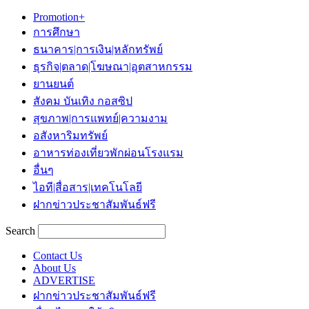
Promotion+
การศึกษา
ธนาคาร|การเงิน|หลักทรัพย์
ธุรกิจ|ตลาด|โฆษณา|อุตสาหกรรม
ยานยนต์
สังคม บันเทิง กอสซิป
สุขภาพ|การแพทย์|ความงาม
อสังหาริมทรัพย์
อาหารท่องเที่ยวพักผ่อนโรงแรม
อื่นๆ
ไอที|สื่อสาร|เทคโนโลยี
ฝากข่าวประชาสัมพันธ์ฟรี
Search
Contact Us
About Us
ADVERTISE
ฝากข่าวประชาสัมพันธ์ฟรี