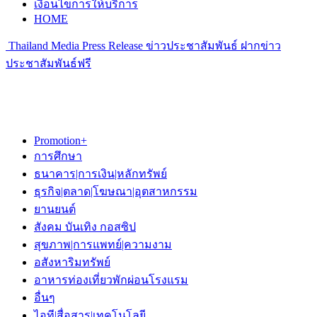
เงื่อนไขการให้บริการ
HOME
Thailand Media Press Release ข่าวประชาสัมพันธ์ ฝากข่าว
ประชาสัมพันธ์ฟรี
Promotion+
การศึกษา
ธนาคาร|การเงิน|หลักทรัพย์
ธุรกิจ|ตลาด|โฆษณา|อุตสาหกรรม
ยานยนต์
สังคม บันเทิง กอสซิป
สุขภาพ|การแพทย์|ความงาม
อสังหาริมทรัพย์
อาหารท่องเที่ยวพักผ่อนโรงแรม
อื่นๆ
ไอที|สื่อสาร|เทคโนโลยี