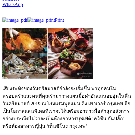
WhatsApp
Print
เสียงระฆังของวันคริสมาสต์กำลังจะเริ่มขึ้น พาทุกคนใน
ครอบครัวและคนที่คุณรักมาวางแผนมื้อค่ำอันแสนอบอุ่นในคืน
วันคริสมาสต์ 2019 ณ โรงแรมพูลแมน คิง เพาเวอร์ กรุงเทพ ถือ
เป็นโอกาสแสนพิเศษที่เราจะได้เตรียมอาหารมื้อค่ำสุดอลังการ
อย่างประณีตไม่ว่าจะเป็นห้องอาหารบุฟเฟ่ต์ ‘ควิซีน อันปลั๊ก’
หรือห้องอาหารญี่ปุ่น ‘เท็นชิโนะ กรุงเทพ’