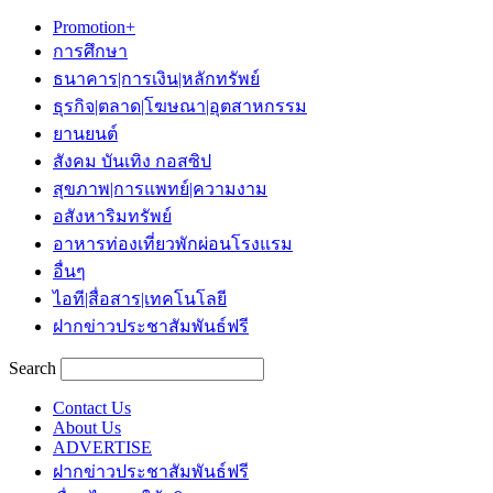
Promotion+
การศึกษา
ธนาคาร|การเงิน|หลักทรัพย์
ธุรกิจ|ตลาด|โฆษณา|อุตสาหกรรม
ยานยนต์
สังคม บันเทิง กอสซิป
สุขภาพ|การแพทย์|ความงาม
อสังหาริมทรัพย์
อาหารท่องเที่ยวพักผ่อนโรงแรม
อื่นๆ
ไอที|สื่อสาร|เทคโนโลยี
ฝากข่าวประชาสัมพันธ์ฟรี
Search
Contact Us
About Us
ADVERTISE
ฝากข่าวประชาสัมพันธ์ฟรี