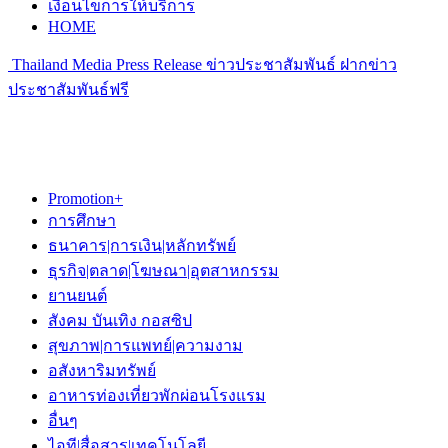
เงื่อนไขการให้บริการ
HOME
Thailand Media Press Release ข่าวประชาสัมพันธ์ ฝากข่าว
ประชาสัมพันธ์ฟรี
Promotion+
การศึกษา
ธนาคาร|การเงิน|หลักทรัพย์
ธุรกิจ|ตลาด|โฆษณา|อุตสาหกรรม
ยานยนต์
สังคม บันเทิง กอสซิป
สุขภาพ|การแพทย์|ความงาม
อสังหาริมทรัพย์
อาหารท่องเที่ยวพักผ่อนโรงแรม
อื่นๆ
ไอที|สื่อสาร|เทคโนโลยี