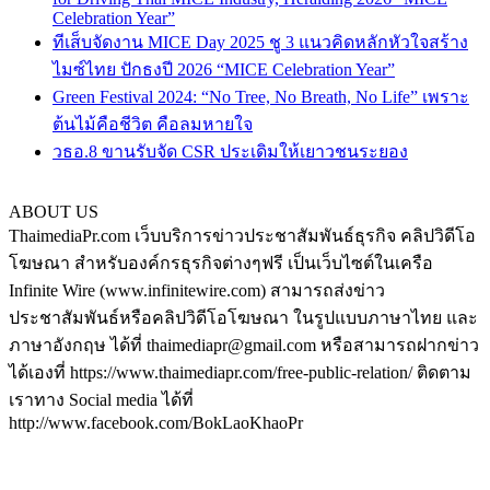
Celebration Year”
ทีเส็บจัดงาน MICE Day 2025 ชู 3 แนวคิดหลักหัวใจสร้าง
ไมซ์ไทย ปักธงปี 2026 “MICE Celebration Year”
Green Festival 2024: “No Tree, No Breath, No Life” เพราะ
ต้นไม้คือชีวิต คือลมหายใจ
วธอ.8 ขานรับจัด CSR ประเดิมให้เยาวชนระยอง
ABOUT US
ThaimediaPr.com เว็บบริการข่าวประชาสัมพันธ์ธุรกิจ คลิปวิดีโอ
โฆษณา สำหรับองค์กรธุรกิจต่างๆฟรี เป็นเว็บไซต์ในเครือ
Infinite Wire (www.infinitewire.com) สามารถส่งข่าว
ประชาสัมพันธ์หรือคลิปวิดีโอโฆษณา ในรูปแบบภาษาไทย และ
ภาษาอังกฤษ ได้ที่ thaimediapr@gmail.com หรือสามารถฝากข่าว
ได้เองที่ https://www.thaimediapr.com/free-public-relation/ ติดตาม
เราทาง Social media ได้ที่
http://www.facebook.com/BokLaoKhaoPr
https://plus.google.com/u/0/117075194708380101540/posts
http://www.pinterest.com/thaimediapr/
https://twitter.com/ThaimediaPr