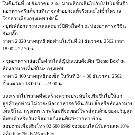
ในคืนวันที่ 24 ธันวาคม 2562 มาเพลิดเพลินไปกับโปรโมชั่นร้า
นอาหารคริสต์มาสที่น่าจดจำอย่างแท้จริงและไม่ซ้ำใคร ณ
ใจกลางเมืองกรุงเทพฯ ดังนี้
• บุฟเฟ่ต์อาหารทะเลและบาร์บีคิวมื้อค่ำ ณ ห้องอาหารควิซีน
อันปลั๊ก
ราคา 2,020 บาทสุทธิ ต่อท่านในวันที่ 24 ธันวาคม 2562 เวลา
18.00 – 22.30 น.
• ชุดอาหารกล่องมื้อค่ำสไตล์ญี่ปุ่นแบบดั้งเดิม ‘Bento Box’ ณ
ห้องอาหารเท็นชิโนะ กรุงเทพ
ราคา 2,400 บาทสุทธิต่อเซ็ต ในวันที่ 24 – 30 ธันวาคม 2562
ตั้งแต่เวลา 18.00 น. – 23.00 น.
และเราก็ไม่พลาดที่จะสร้างความประทับใจเพิ่มขึ้นไปให้แก่
ลูกค้าทุกท่าน ไม่ว่าจะห้องอาหารควิซีน อันปลั๊กหรือห้องอาหาร
เท็นชิโนะ กรุงเทพ เราพร้อมที่จะเซอร์ไพรส์คุณด้วยของขวัญสุด
พิเศษสำหรับวันคริสมาสต์แสนพิเศษจากทางร้าน
สอบถามเพิ่มเติมโทร 02 680 9999 จองออนไลน์รับส่วนลด 10%
คลิก http://bit.ly/2NmkFgo